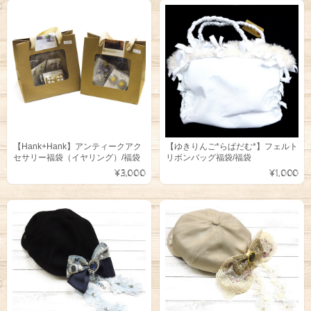
【Hank+Hank】アンティークアク
【ゆきりんご*らぱだむ*】フェルト
セサリー福袋（イヤリング）/福袋
リボンバッグ福袋/福袋
¥3,000
¥1,000