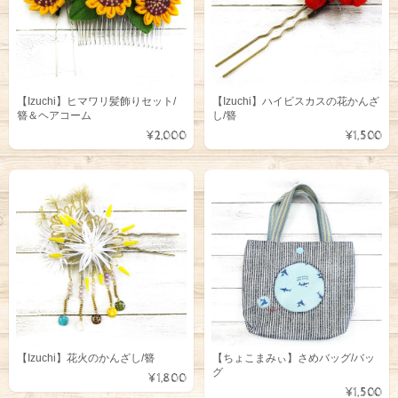
【Izuchi】ヒマワリ髪飾りセット/
【Izuchi】ハイビスカスの花かんざ
簪＆ヘアコーム
し/簪
¥2,000
¥1,500
【Izuchi】花火のかんざし/簪
【ちょこまみぃ】さめバッグ/バッ
グ
¥1,800
¥1,500