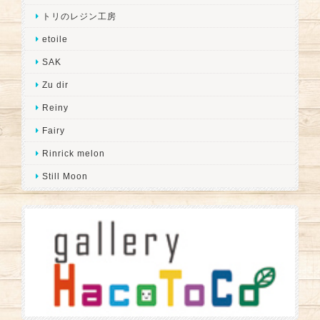
トリのレジン工房
etoile
SAK
Zu dir
Reiny
Fairy
Rinrick melon
Still Moon