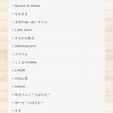
Queen of sheba
ななまま
まゆのぬいぬいタイム
Little shell
さちかわ粘土
385channel's
スマイル
こぐまのrukka
LINOR
のゆん堂
nature...
ゆきりんご＊らぱだむ＊
ゆーち＊らぱだむ＊
すず