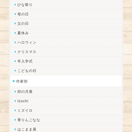
ひな祭り
母の日
父の日
夏休み
ハロウィン
クリスマス
卒入学式
こどもの日
作家別
卯の月屋
Izuchi
ミズイロ
青りんごなな
はこまま屋