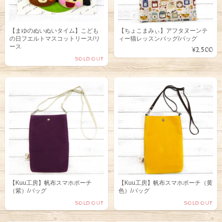
【まゆのぬいぬいタイム】こども
【ちょこまみぃ】アフタヌーンテ
の日フエルトマスコットリース/リ
ィー猫レッスンバッグ/バッグ
ース
¥2,500
SOLD OUT
【Kuu工房】帆布スマホポーチ
【Kuu工房】帆布スマホポーチ（黄
（紫）/バッグ
色）/バッグ
SOLD OUT
SOLD OUT