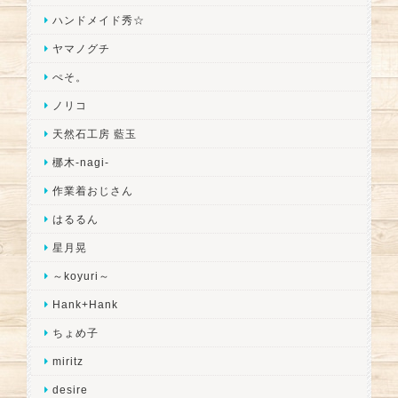
ハンドメイド秀☆
ヤマノグチ
ぺそ。
ノリコ
天然石工房 藍玉
梛木-nagi-
作業着おじさん
はるるん
星月晃
～koyuri～
Hank+Hank
ちょめ子
miritz
desire