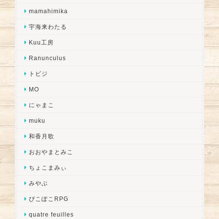
mamahimika
宇海来わたる
Kuu工房
Ranunculus
トビジ
MO
にゃまこ
muku
和香月歌
おおやまとみこ
ちょこまみぃ
みやぶ
ぴこぽこRPG
quatre feuilles