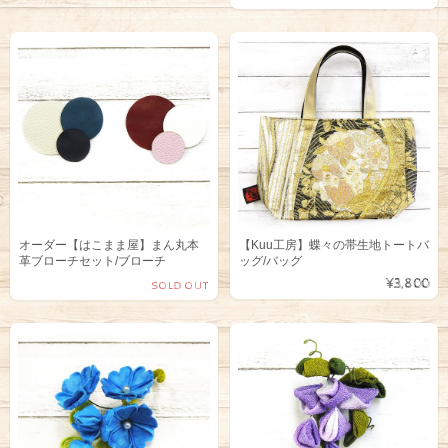
オーダー【はこまま屋】まん丸本
【Kuu工房】蝶々の帯生地トートバ
革ブローチセット/ブローチ
ッグ/バッグ
¥3,800
SOLD OUT