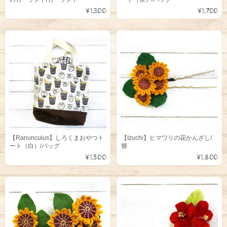
¥1,300
¥1,700
【Ranunculus】しろくまおやつト
【Izuchi】ヒマワリの花かんざし/
ート（白）/バッグ
簪
¥1,500
¥1,800