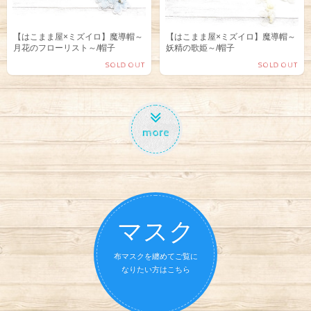
【はこまま屋×ミズイロ】魔導帽～
【はこまま屋×ミズイロ】魔導帽～
月花のフローリスト～/帽子
妖精の歌姫～/帽子
SOLD OUT
SOLD OUT
more
マスク
布マスクを纏めてご覧に
なりたい方はこちら