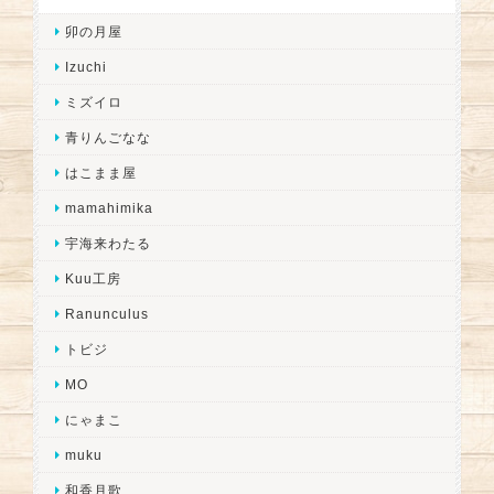
卯の月屋
Izuchi
ミズイロ
青りんごなな
はこまま屋
mamahimika
宇海来わたる
Kuu工房
Ranunculus
トビジ
MO
にゃまこ
muku
和香月歌