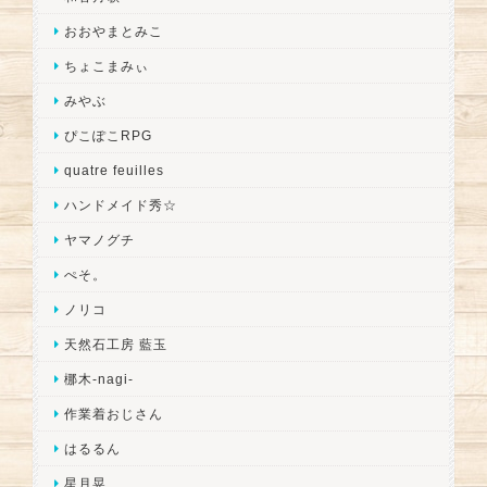
おおやまとみこ
ちょこまみぃ
みやぶ
ぴこぽこRPG
quatre feuilles
ハンドメイド秀☆
ヤマノグチ
ぺそ。
ノリコ
天然石工房 藍玉
梛木-nagi-
作業着おじさん
はるるん
星月晃