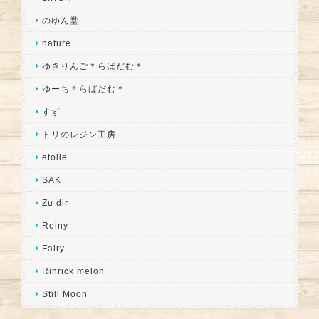
のゆん堂
nature...
ゆきりんご＊らぱだむ＊
ゆーち＊らぱだむ＊
すず
トリのレジン工房
etoile
SAK
Zu dir
Reiny
Fairy
Rinrick melon
Still Moon