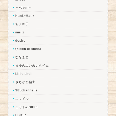
～koyuri～
Hank+Hank
ちょめ子
miritz
desire
Queen of sheba
ななまま
まゆのぬいぬいタイム
Little shell
さちかわ粘土
385channel's
スマイル
こぐまのrukka
LINOR