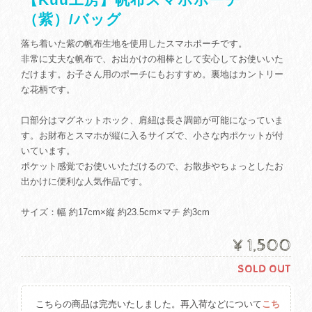
（紫）/バッグ
落ち着いた紫の帆布生地を使用したスマホポーチです。
非常に丈夫な帆布で、お出かけの相棒として安心してお使いいた
だけます。お子さん用のポーチにもおすすめ。裏地はカントリー
な花柄です。
口部分はマグネットホック、肩紐は長さ調節が可能になっていま
す。お財布とスマホが縦に入るサイズで、小さな内ポケットが付
いています。
ポケット感覚でお使いいただけるので、お散歩やちょっとしたお
出かけに便利な人気作品です。
サイズ：幅 約17cm×縦 約23.5cm×マチ 約3cm
¥1,500
SOLD OUT
こちらの商品は完売いたしました。再入荷などについて
こち