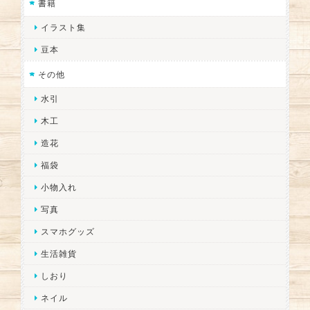
書籍
イラスト集
豆本
その他
水引
木工
造花
福袋
小物入れ
写真
スマホグッズ
生活雑貨
しおり
ネイル