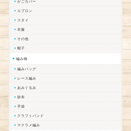
かごカバー
エプロン
スタイ
衣服
その他
帽子
編み物
編みバッグ
レース編み
あみぐるみ
財布
手袋
クラフトバンド
マクラメ編み