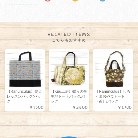
RELATED ITEMS
こちらもおすすめ
【Ranunculus】柴犬
【Kuu工房】蝶々の帯
【Ranunculus】しろ
レッスンバッグ/バッ
生地トートバッグ/バ
くまおやつトート
グ
ッグ
（茶）/バッグ
¥1,500
¥3,800
¥1,700