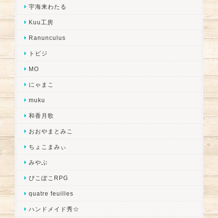
宇海来わたる
Kuu工房
Ranunculus
トビジ
MO
にゃまこ
muku
和香月歌
おおやまとみこ
ちょこまみぃ
みやぶ
ぴこぽこRPG
quatre feuilles
ハンドメイド秀☆