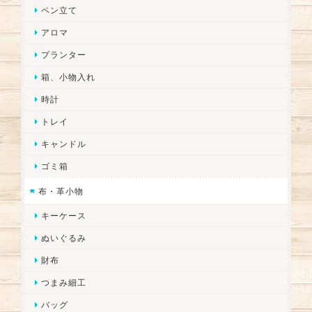
ペン立て
アロマ
プランター
箱、小物入れ
時計
トレイ
キャンドル
ゴミ箱
布・革小物
キーケース
ぬいぐるみ
財布
つまみ細工
バッグ