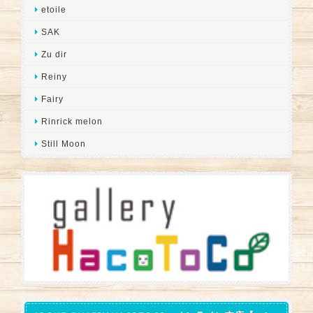
etoile
SAK
Zu dir
Reiny
Fairy
Rinrick melon
Still Moon