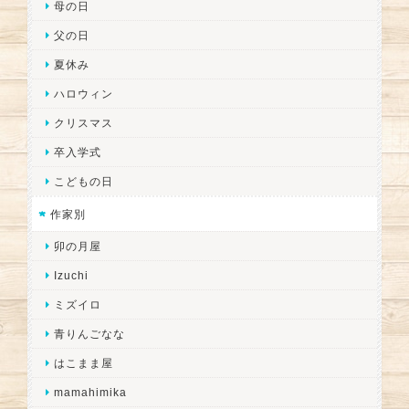
母の日
父の日
夏休み
ハロウィン
クリスマス
卒入学式
こどもの日
作家別
卯の月屋
Izuchi
ミズイロ
青りんごなな
はこまま屋
mamahimika