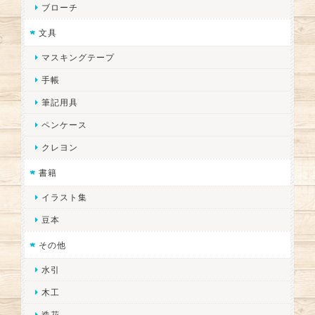
ブローチ
文具
マスキングテープ
手帳
筆記用具
ペンケース
クレヨン
書籍
イラスト集
豆本
その他
水引
木工
造花