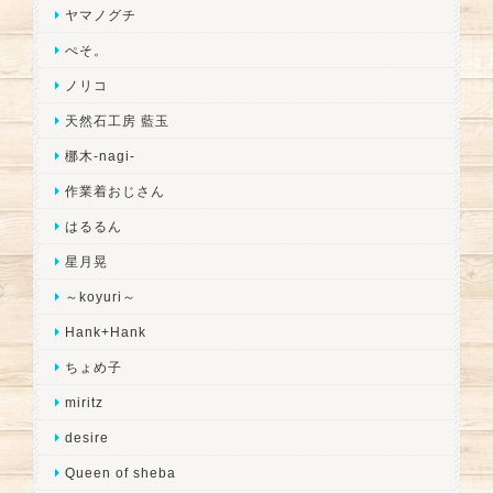
ヤマノグチ
ぺそ。
ノリコ
天然石工房 藍玉
梛木-nagi-
作業着おじさん
はるるん
星月晃
～koyuri～
Hank+Hank
ちょめ子
miritz
desire
Queen of sheba