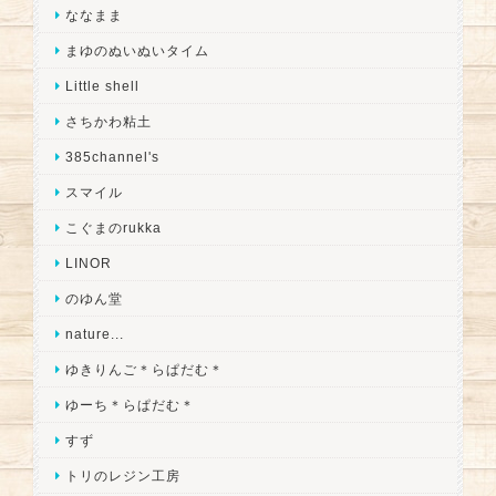
ななまま
まゆのぬいぬいタイム
Little shell
さちかわ粘土
385channel's
スマイル
こぐまのrukka
LINOR
のゆん堂
nature...
ゆきりんご＊らぱだむ＊
ゆーち＊らぱだむ＊
すず
トリのレジン工房