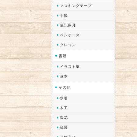
マスキングテープ
手帳
筆記用具
ペンケース
クレヨン
書籍
イラスト集
豆本
その他
水引
木工
造花
福袋