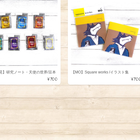
晃】研究ノート・天使の世界/豆本
【MO】Square works /イラスト集
¥700
¥70