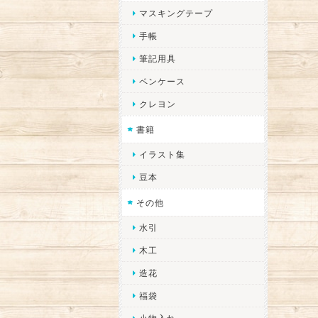
マスキングテープ
手帳
筆記用具
ペンケース
クレヨン
書籍
イラスト集
豆本
その他
水引
木工
造花
福袋