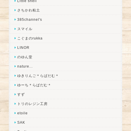
Little shell
さちかわ粘土
385channel's
スマイル
こぐまのrukka
LINOR
のゆん堂
nature...
ゆきりんご＊らぱだむ＊
ゆーち＊らぱだむ＊
すず
トリのレジン工房
etoile
SAK