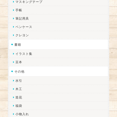
マスキングテープ
手帳
筆記用具
ペンケース
クレヨン
書籍
イラスト集
豆本
その他
水引
木工
造花
福袋
小物入れ