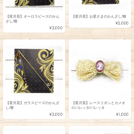
【星月晃】オーロラビーズのかん
【星月晃】お星さまのかんざし/簪
ざし/簪
¥2,000
¥2,000
【星月晃】ガラスビーズのかんざ
【星月晃】レースリボンとカメオ
し/簪
のバレッタ/バレッタ
¥2,000
¥1,000