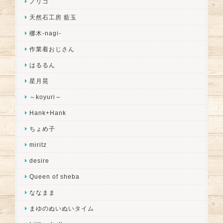
ノリコ
天然石工房 藍玉
梛木-nagi-
作業着おじさん
はるるん
星月晃
～koyuri～
Hank+Hank
ちょめ子
miritz
desire
Queen of sheba
ななまま
まゆのぬいぬいタイム