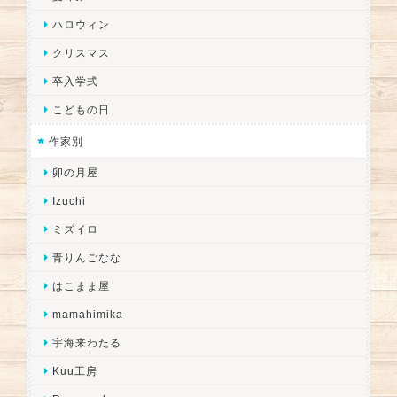
ハロウィン
クリスマス
卒入学式
こどもの日
作家別
卯の月屋
Izuchi
ミズイロ
青りんごなな
はこまま屋
mamahimika
宇海来わたる
Kuu工房