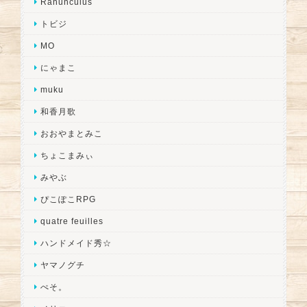
Ranunculus
トビジ
MO
にゃまこ
muku
和香月歌
おおやまとみこ
ちょこまみぃ
みやぶ
ぴこぽこRPG
quatre feuilles
ハンドメイド秀☆
ヤマノグチ
ぺそ。