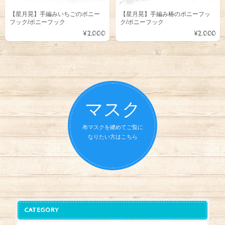
【星月晃】手編みいちごのポニー
【星月晃】手編み椿のポニーフッ
フック/ポニーフック
ク/ポニーフック
¥2,000
¥2,000
マスク
布マスクを纏めてご覧に
なりたい方はこちら
CATEGORY