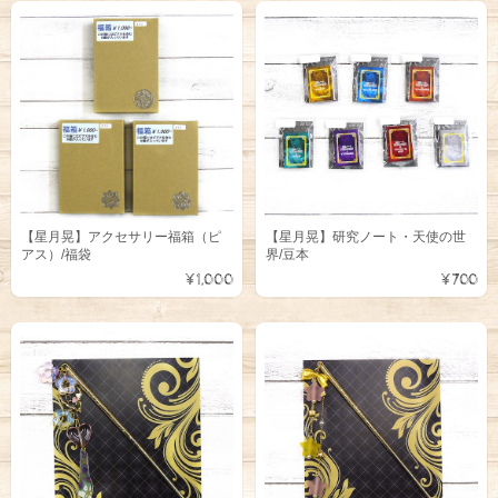
【星月晃】アクセサリー福箱（ピ
【星月晃】研究ノート・天使の世
アス）/福袋
界/豆本
¥1,000
¥700