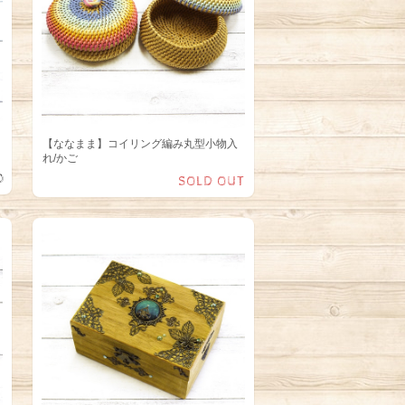
【ななまま】コイリング編み丸型小物入
れ/かご
0
SOLD OUT