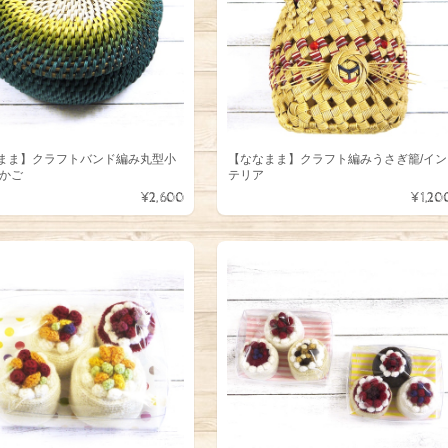
まま】クラフトバンド編み丸型小
【ななまま】クラフト編みうさぎ籠/イン
/かご
テリア
¥2,600
¥1,20