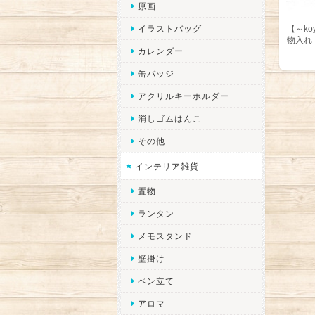
原画
【～ko
イラストバッグ
物入れ
カレンダー
缶バッジ
アクリルキーホルダー
消しゴムはんこ
その他
インテリア雑貨
置物
ランタン
メモスタンド
壁掛け
ペン立て
アロマ