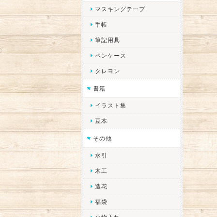
マスキングテープ
手帳
筆記用具
ペンケース
クレヨン
書籍
イラスト集
豆本
その他
水引
木工
造花
福袋