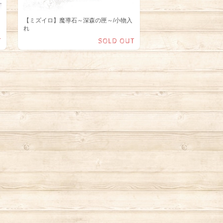
【ミズイロ】魔導石～深森の匣～/小物入
れ
T
SOLD OUT