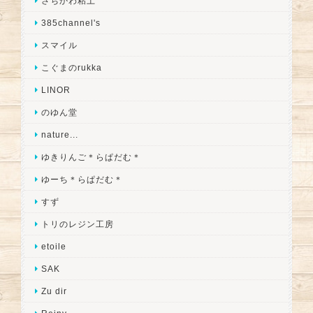
さちかわ粘土
385channel's
スマイル
こぐまのrukka
LINOR
のゆん堂
nature...
ゆきりんご＊らぱだむ＊
ゆーち＊らぱだむ＊
すず
トリのレジン工房
etoile
SAK
Zu dir