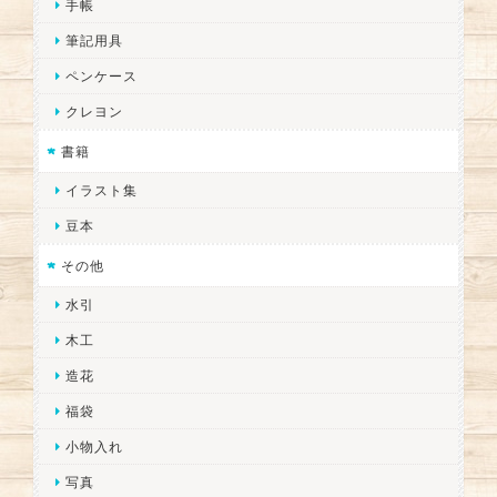
手帳
筆記用具
ペンケース
クレヨン
書籍
イラスト集
豆本
その他
水引
木工
造花
福袋
小物入れ
写真