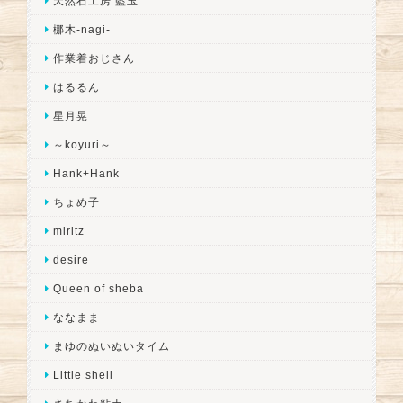
天然石工房 藍玉
梛木-nagi-
作業着おじさん
はるるん
星月晃
～koyuri～
Hank+Hank
ちょめ子
miritz
desire
Queen of sheba
ななまま
まゆのぬいぬいタイム
Little shell