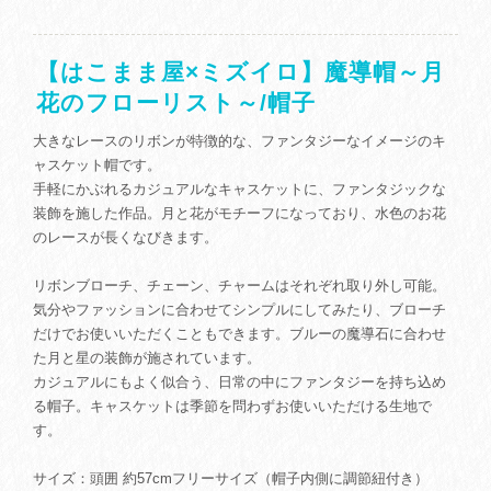
【はこまま屋×ミズイロ】魔導帽～月
花のフローリスト～/帽子
大きなレースのリボンが特徴的な、ファンタジーなイメージのキ
ャスケット帽です。
手軽にかぶれるカジュアルなキャスケットに、ファンタジックな
装飾を施した作品。月と花がモチーフになっており、水色のお花
のレースが長くなびきます。
リボンブローチ、チェーン、チャームはそれぞれ取り外し可能。
気分やファッションに合わせてシンプルにしてみたり、ブローチ
だけでお使いいただくこともできます。ブルーの魔導石に合わせ
た月と星の装飾が施されています。
カジュアルにもよく似合う、日常の中にファンタジーを持ち込め
る帽子。キャスケットは季節を問わずお使いいただける生地で
す。
サイズ：頭囲 約57cmフリーサイズ（帽子内側に調節紐付き）