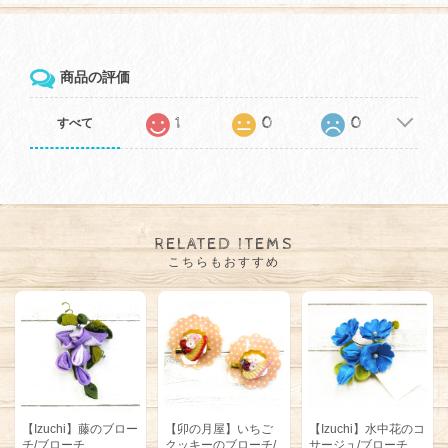
商品の評価
1
0
0
すべて
RELATED ITEMS
こちらもおすすめ
【Izuchi】藤のブロー
【卯の月屋】いちご
【Izuchi】水中花のコ
チ/ブローチ
クッキーのブローチ/
サージュ/ブローチ