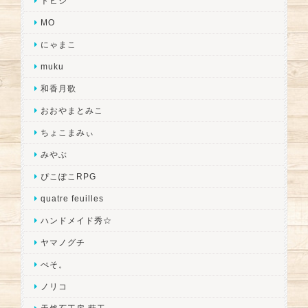
トビジ
MO
にゃまこ
muku
和香月歌
おおやまとみこ
ちょこまみぃ
みやぶ
ぴこぽこRPG
quatre feuilles
ハンドメイド秀☆
ヤマノグチ
ぺそ。
ノリコ