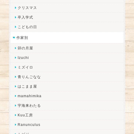
クリスマス
卒入学式
こどもの日
作家別
卯の月屋
Izuchi
ミズイロ
青りんごなな
はこまま屋
mamahimika
宇海来わたる
Kuu工房
Ranunculus