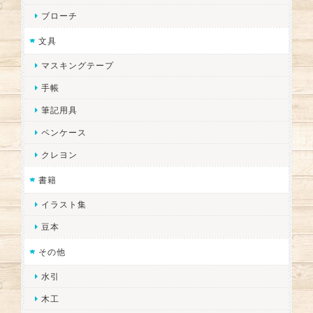
ブローチ
文具
マスキングテープ
手帳
筆記用具
ペンケース
クレヨン
書籍
イラスト集
豆本
その他
水引
木工