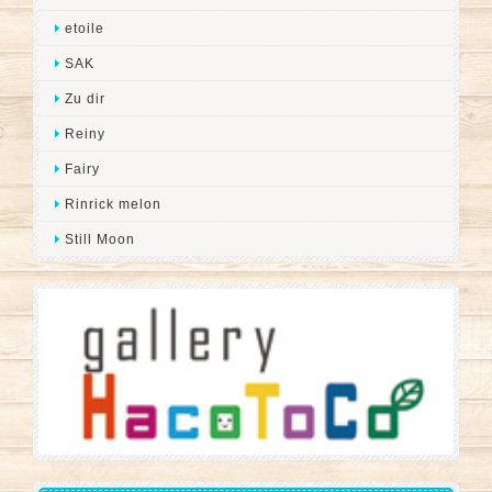
etoile
SAK
Zu dir
Reiny
Fairy
Rinrick melon
Still Moon