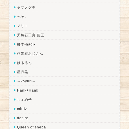
ヤマノグチ
ぺそ。
ノリコ
天然石工房 藍玉
梛木-nagi-
作業着おじさん
はるるん
星月晃
～koyuri～
Hank+Hank
ちょめ子
miritz
desire
Queen of sheba