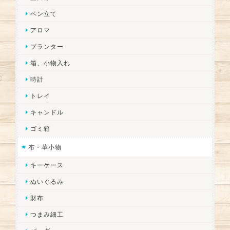
ペン立て
アロマ
プランター
箱、小物入れ
時計
トレイ
キャンドル
ゴミ箱
布・革小物
キーケース
ぬいぐるみ
財布
つまみ細工