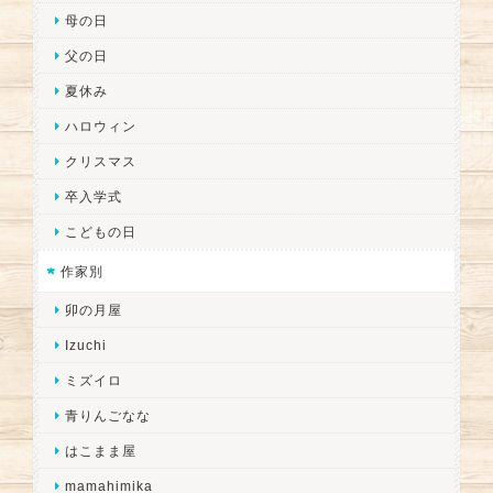
母の日
父の日
夏休み
ハロウィン
クリスマス
卒入学式
こどもの日
作家別
卯の月屋
Izuchi
ミズイロ
青りんごなな
はこまま屋
mamahimika