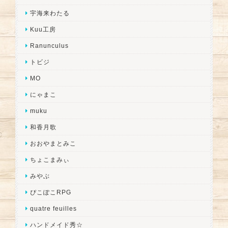
宇海来わたる
Kuu工房
Ranunculus
トビジ
MO
にゃまこ
muku
和香月歌
おおやまとみこ
ちょこまみぃ
みやぶ
ぴこぽこRPG
quatre feuilles
ハンドメイド秀☆