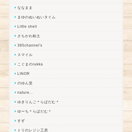
ななまま
まゆのぬいぬいタイム
Little shell
さちかわ粘土
385channel's
スマイル
こぐまのrukka
LINOR
のゆん堂
nature...
ゆきりんご＊らぱだむ＊
ゆーち＊らぱだむ＊
すず
トリのレジン工房