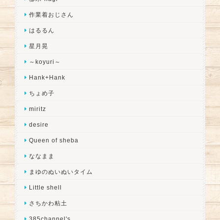
作業着おじさん
はるるん
星月晃
～koyuri～
Hank+Hank
ちょめ子
miritz
desire
Queen of sheba
ななまま
まゆのぬいぬいタイム
Little shell
さちかわ粘土
385channel's