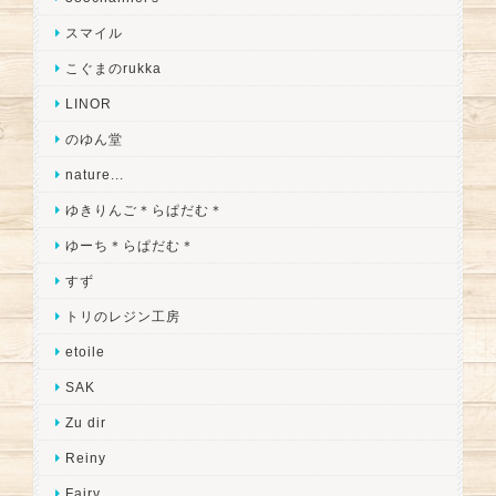
スマイル
こぐまのrukka
LINOR
のゆん堂
nature...
ゆきりんご＊らぱだむ＊
ゆーち＊らぱだむ＊
すず
トリのレジン工房
etoile
SAK
Zu dir
Reiny
Fairy