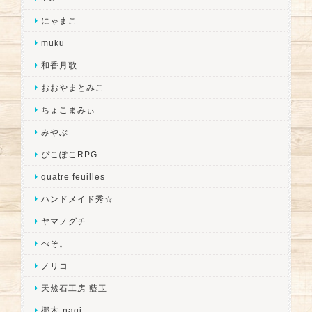
にゃまこ
muku
和香月歌
おおやまとみこ
ちょこまみぃ
みやぶ
ぴこぽこRPG
quatre feuilles
ハンドメイド秀☆
ヤマノグチ
ぺそ。
ノリコ
天然石工房 藍玉
梛木-nagi-