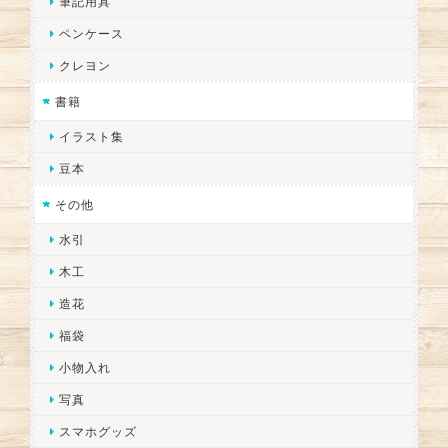
筆記用具
ペンケース
クレヨン
書籍
イラスト集
豆本
その他
水引
木工
造花
福袋
小物入れ
写真
スマホグッズ