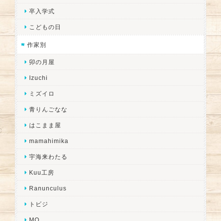
卒入学式
こどもの日
作家別
卯の月屋
Izuchi
ミズイロ
青りんごなな
はこまま屋
mamahimika
宇海来わたる
Kuu工房
Ranunculus
トビジ
MO