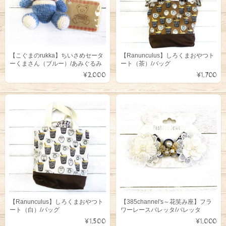
【こぐまのrukka】ちいさめセータ
【Ranunculus】しろくまおやつト
ーくまさん（ブルー）/あみぐるみ
ート（茶）/バッグ
¥2,000
¥1,700
【Ranunculus】しろくまおやつト
【385channel's～花笑み座】フラ
ート（白）/バッグ
ワーレースバレッタ/バレッタ
¥1,500
¥1,000