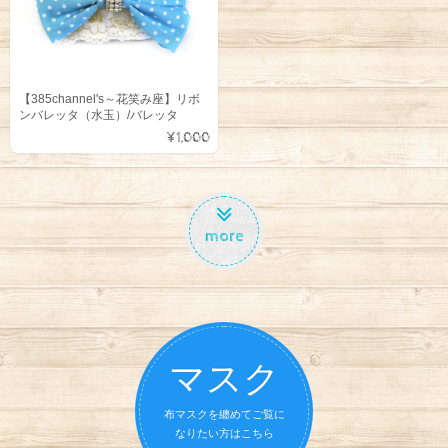
【385channel's～花笑み座】リボ
ンバレッタ（水玉）/バレッタ
¥1,000
more
マスク
布マスクを纏めてご覧に
なりたい方はこちら