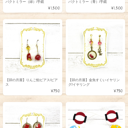
パクトミラー（緑）/手鏡
パクトミラー（青）/手鏡
¥1,500
¥1,500
【卯の月屋】りんご飴ピアス/ピア
【卯の月屋】金魚すくいイヤリン
ス
グ/イヤリング
¥750
¥750