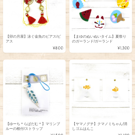
【卯の月屋】泳ぐ金魚のピアス/ピ
【まゆのぬいぬいタイム】夏祭り
アス
のガーランド/ガーランド
¥800
¥1,300
【ゆーち＊らぱだむ＊】マリンブ
【ヤマノグチ】クマノミちゃん/消
ルーの根付/ストラップ
しゴムはんこ