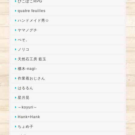
ぴこぽこRPG
quatre feuilles
ハンドメイド秀☆
ヤマノグチ
ぺそ。
ノリコ
天然石工房 藍玉
梛木-nagi-
作業着おじさん
はるるん
星月晃
～koyuri～
Hank+Hank
ちょめ子