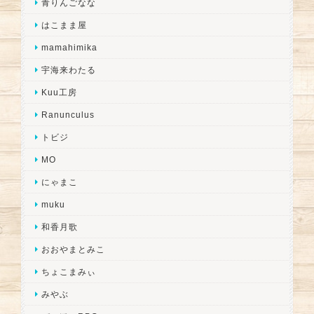
青りんごなな
はこまま屋
mamahimika
宇海来わたる
Kuu工房
Ranunculus
トビジ
MO
にゃまこ
muku
和香月歌
おおやまとみこ
ちょこまみぃ
みやぶ