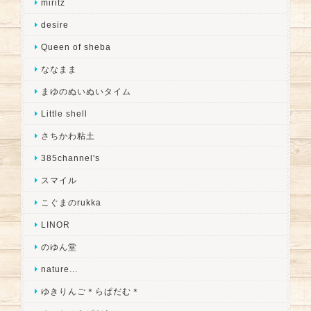
miritz
desire
Queen of sheba
ななまま
まゆのぬいぬいタイム
Little shell
さちかわ粘土
385channel's
スマイル
こぐまのrukka
LINOR
のゆん堂
nature...
ゆきりんご＊らぱだむ＊