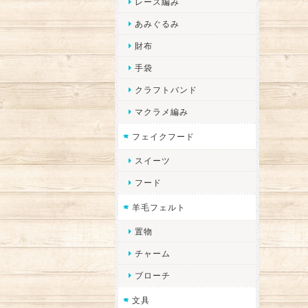
レース編み
あみぐるみ
財布
手袋
クラフトバンド
マクラメ編み
フェイクフード
スイーツ
フード
羊毛フェルト
置物
チャーム
ブローチ
文具