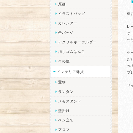
原画
※
イラストバッグ
カレンダー
レ
缶バッジ
ケ
セ
アクリルキーホルダー
消しゴムはんこ
ケ
だ
その他
べ
インテリア雑貨
プ
置物
サ
ランタン
メモスタンド
壁掛け
ペン立て
アロマ