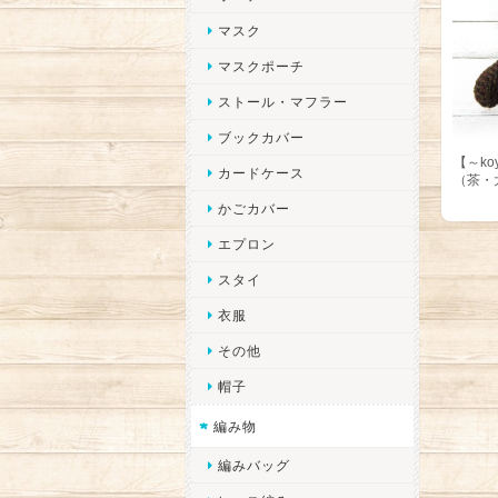
マスク
マスクポーチ
ストール・マフラー
ブックカバー
【～ko
カードケース
（茶・
かごカバー
エプロン
スタイ
衣服
その他
帽子
編み物
編みバッグ