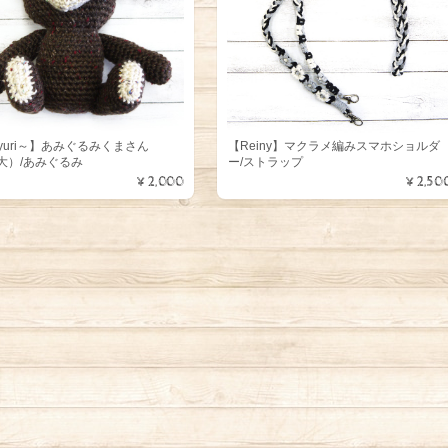
yuri～】あみぐるみくまさん
【Reiny】マクラメ編みスマホショルダ
大）/あみぐるみ
ー/ストラップ
¥2,000
¥2,50