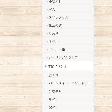
小物入れ
写真
スマホグッズ
生活雑貨
しおり
ネイル
ドール小物
シーリングスタンプ
季節イベント
お正月
バレンタイン・ホワイトデー
ひな祭り
母の日
父の日