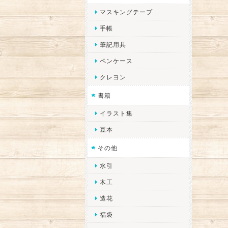
マスキングテープ
手帳
筆記用具
ペンケース
クレヨン
書籍
イラスト集
豆本
その他
水引
木工
造花
福袋