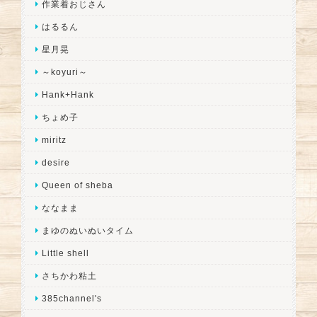
作業着おじさん
はるるん
星月晃
～koyuri～
Hank+Hank
ちょめ子
miritz
desire
Queen of sheba
ななまま
まゆのぬいぬいタイム
Little shell
さちかわ粘土
385channel's