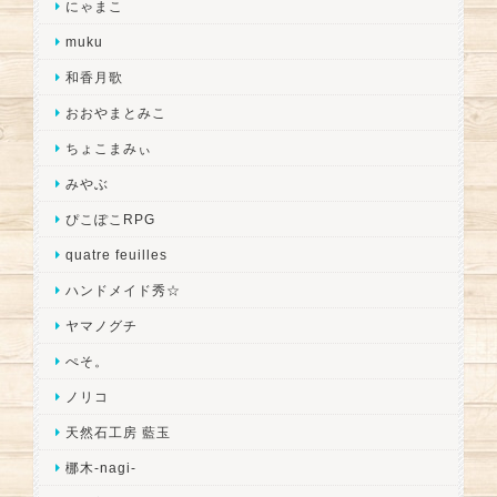
にゃまこ
muku
和香月歌
おおやまとみこ
ちょこまみぃ
みやぶ
ぴこぽこRPG
quatre feuilles
ハンドメイド秀☆
ヤマノグチ
ぺそ。
ノリコ
天然石工房 藍玉
梛木-nagi-