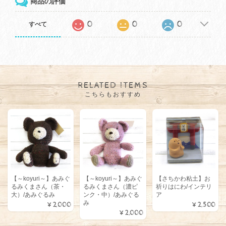
商品の評価
0
0
0
すべて
RELATED ITEMS
こちらもおすすめ
【～koyuri～】あみぐ
【～koyuri～】あみぐ
【さちかわ粘土】お
るみくまさん（茶・
るみくまさん（濃ピ
祈りはにわ/インテリ
大）/あみぐるみ
ンク・中）/あみぐる
ア
み
¥2,000
¥2,500
¥2,000