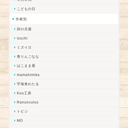
こどもの日
作家別
卯の月屋
Izuchi
ミズイロ
青りんごなな
はこまま屋
mamahimika
宇海来わたる
Kuu工房
Ranunculus
トビジ
MO