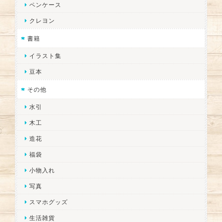
ペンケース
クレヨン
書籍
イラスト集
豆本
その他
水引
木工
造花
福袋
小物入れ
写真
スマホグッズ
生活雑貨