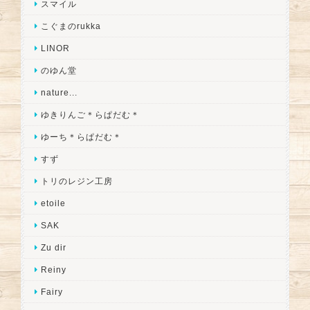
スマイル
こぐまのrukka
LINOR
のゆん堂
nature...
ゆきりんご＊らぱだむ＊
ゆーち＊らぱだむ＊
すず
トリのレジン工房
etoile
SAK
Zu dir
Reiny
Fairy