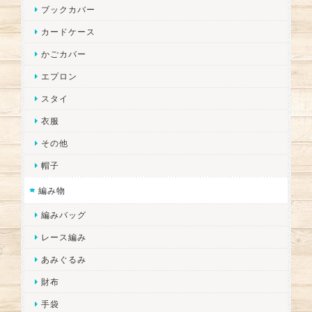
ブックカバー
カードケース
かごカバー
エプロン
スタイ
衣服
その他
帽子
編み物
編みバッグ
レース編み
あみぐるみ
財布
手袋