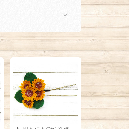
【Izuchi】ヒマワリの花かんざし/簪