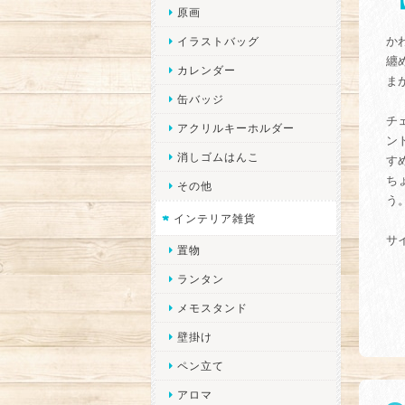
原画
か
イラストバッグ
纏
カレンダー
ま
缶バッジ
チ
アクリルキーホルダー
ン
消しゴムはんこ
す
ち
その他
う
インテリア雑貨
サ
置物
ランタン
メモスタンド
壁掛け
ペン立て
アロマ