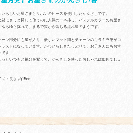
【星月晃】お星さまのかんざし/簪
わいらしいお星さまとリボンのビーズを使用したかんざしです。
め髪にさっと挿して使うのに人気の一本挿し。パステルカラーのお星さ
がゆらゆら揺れて、まるで髪から落ちる流れ星のようです。
ェーン部分にも星が入り、優しいマット調とチェーンのキラキラ感がコ
トラストになっています。かわいらしさたっぷりで、お子さんにもおす
めです。
ょっといつもと気分を変えて、かんざしを使ったおしゃれは如何でしょ
。
イズ：長さ 約15cm