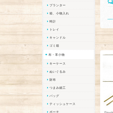
プランター
箱、小物入れ
時計
トレイ
キャンドル
ゴミ箱
布・革小物
キーケース
ぬいぐるみ
財布
つまみ細工
バッグ
ティッシュケース
ポーチ
【Izu