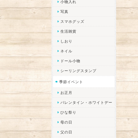
小物入れ
写真
スマホグッズ
生活雑貨
しおり
ネイル
ドール小物
シーリングスタンプ
季節イベント
お正月
バレンタイン・ホワイトデー
ひな祭り
母の日
父の日