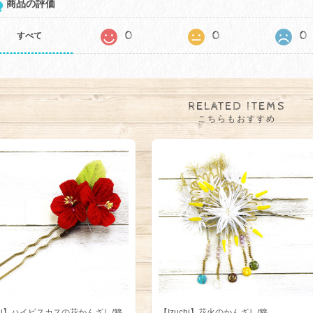
商品の評価
0
0
0
すべて
RELATED ITEMS
こちらもおすすめ
chi】ハイビスカスの花かんざし/簪
【Izuchi】花火のかんざし/簪