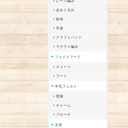
レース編み
あみぐるみ
財布
手袋
クラフトバンド
マクラメ編み
フェイクフード
スイーツ
フード
羊毛フェルト
置物
チャーム
ブローチ
文具