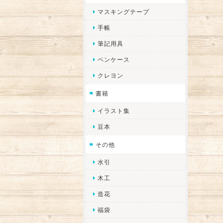
マスキングテープ
手帳
筆記用具
ペンケース
クレヨン
書籍
イラスト集
豆本
その他
水引
木工
造花
福袋