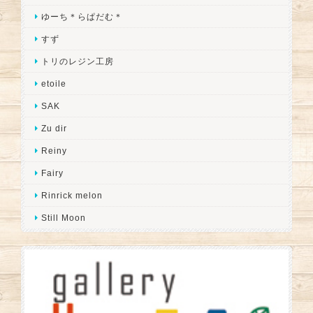
ゆーち＊らぱだむ＊
すず
トリのレジン工房
etoile
SAK
Zu dir
Reiny
Fairy
Rinrick melon
Still Moon