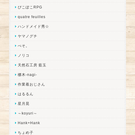
ぴこぽこRPG
quatre feuilles
ハンドメイド秀☆
ヤマノグチ
ぺそ。
ノリコ
天然石工房 藍玉
梛木-nagi-
作業着おじさん
はるるん
星月晃
～koyuri～
Hank+Hank
ちょめ子