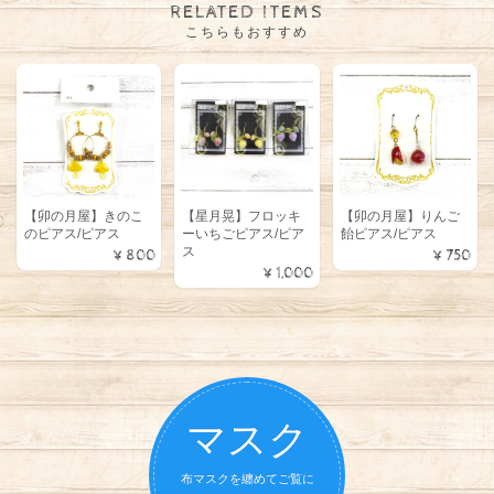
RELATED ITEMS
こちらもおすすめ
【卯の月屋】きのこ
【星月晃】フロッキ
【卯の月屋】りんご
のピアス/ピアス
ーいちごピアス/ピア
飴ピアス/ピアス
ス
¥800
¥750
¥1,000
マスク
布マスクを纏めてご覧に