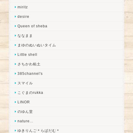
miritz
desire
Queen of sheba
ななまま
まゆのぬいぬいタイム
Little shell
さちかわ粘土
385channel's
スマイル
こぐまのrukka
LINOR
のゆん堂
nature...
ゆきりんご＊らぱだむ＊