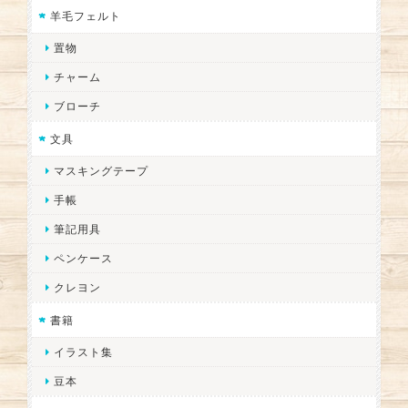
羊毛フェルト
置物
チャーム
ブローチ
文具
マスキングテープ
手帳
筆記用具
ペンケース
クレヨン
書籍
イラスト集
豆本