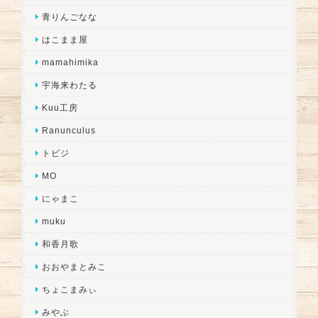
青りんごなな
はこまま屋
mamahimika
宇海来わたる
Kuu工房
Ranunculus
トビジ
MO
にゃまこ
muku
和香月歌
おおやまとみこ
ちょこまみぃ
みやぶ