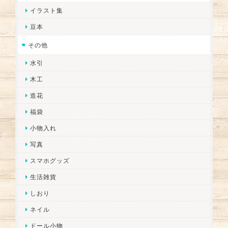
イラスト集
豆本
その他
水引
木工
造花
福袋
小物入れ
写真
スマホグッズ
生活雑貨
しおり
ネイル
ドール小物