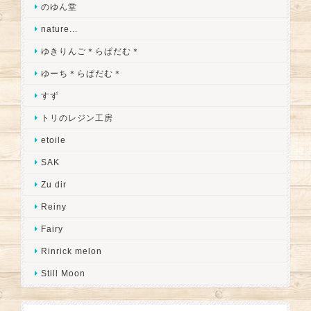
のゆん堂
nature...
ゆきりんご＊らぱだむ＊
ゆーち＊らぱだむ＊
すず
トリのレジン工房
etoile
SAK
Zu dir
Reiny
Fairy
Rinrick melon
Still Moon