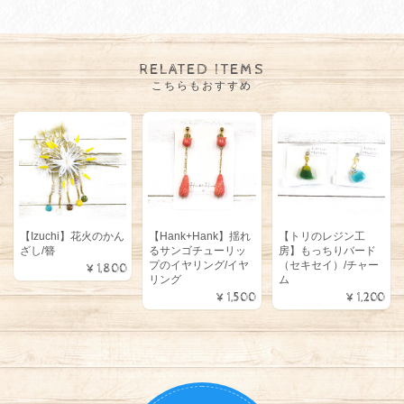
RELATED ITEMS
こちらもおすすめ
【Izuchi】花火のかん
【Hank+Hank】揺れ
【トリのレジン工
ざし/簪
るサンゴチューリッ
房】もっちりバード
プのイヤリング/イヤ
（セキセイ）/チャー
¥1,800
リング
ム
¥1,500
¥1,200