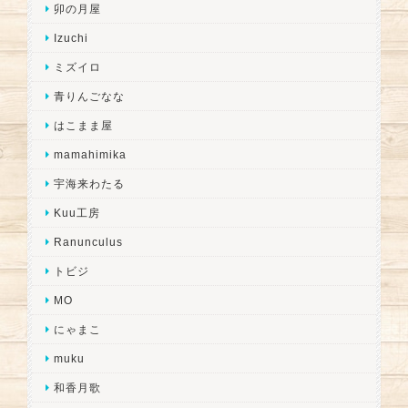
卯の月屋
Izuchi
ミズイロ
青りんごなな
はこまま屋
mamahimika
宇海来わたる
Kuu工房
Ranunculus
トビジ
MO
にゃまこ
muku
和香月歌