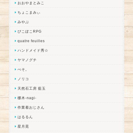
おおやまとみこ
ちょこまみぃ
みやぶ
ぴこぽこRPG
quatre feuilles
ハンドメイド秀☆
ヤマノグチ
ぺそ。
ノリコ
天然石工房 藍玉
梛木-nagi-
作業着おじさん
はるるん
星月晃