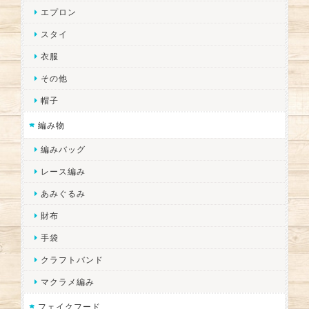
エプロン
スタイ
衣服
その他
帽子
編み物
編みバッグ
レース編み
あみぐるみ
財布
手袋
クラフトバンド
マクラメ編み
フェイクフード