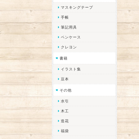
マスキングテープ
手帳
筆記用具
ペンケース
クレヨン
書籍
イラスト集
豆本
その他
水引
木工
造花
福袋