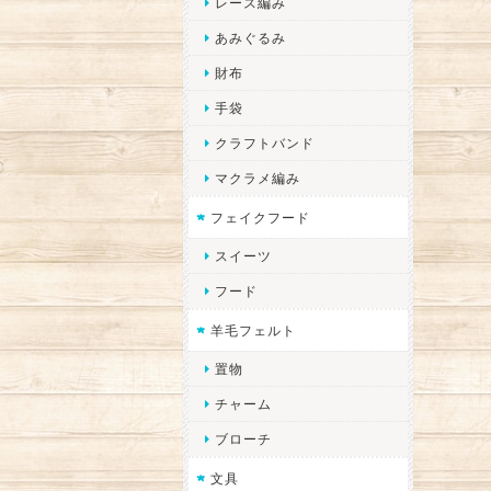
レース編み
あみぐるみ
財布
手袋
クラフトバンド
マクラメ編み
フェイクフード
スイーツ
フード
羊毛フェルト
置物
チャーム
ブローチ
文具