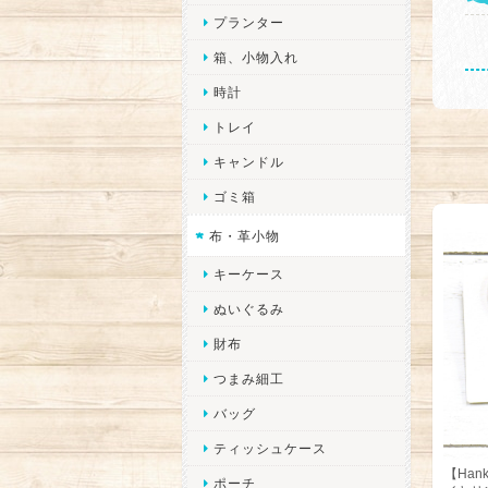
プランター
箱、小物入れ
時計
トレイ
キャンドル
ゴミ箱
布・革小物
キーケース
ぬいぐるみ
財布
つまみ細工
バッグ
ティッシュケース
【Han
ポーチ