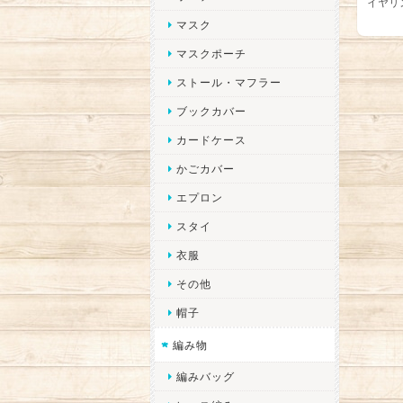
イヤリ
マスク
マスクポーチ
ストール・マフラー
ブックカバー
カードケース
かごカバー
エプロン
スタイ
衣服
その他
帽子
編み物
編みバッグ