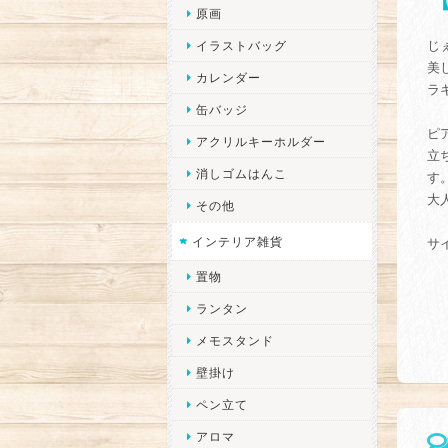
原画
じ
イラストバッグ
美
カレンダー
ラ
缶バッジ
ピ
アクリルキーホルダー
立
消しゴムはんこ
す
大
その他
インテリア雑貨
サ
置物
ランタン
メモスタンド
壁掛け
ペン立て
アロマ