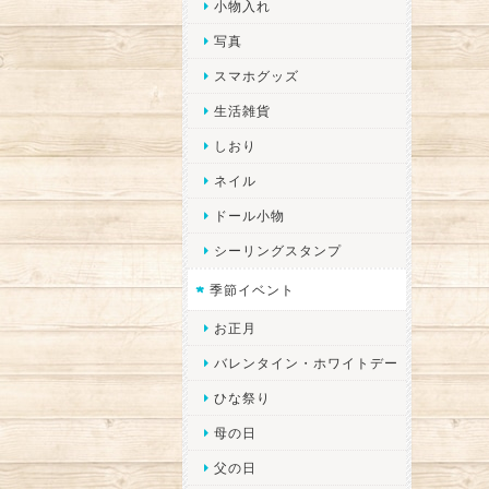
小物入れ
写真
スマホグッズ
生活雑貨
しおり
ネイル
ドール小物
シーリングスタンプ
季節イベント
お正月
バレンタイン・ホワイトデー
ひな祭り
母の日
父の日