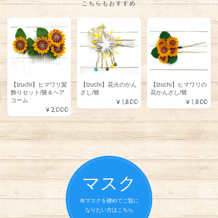
こちらもおすすめ
【Izuchi】ヒマワリ髪
【Izuchi】花火のかん
【Izuchi】ヒマワリの
飾りセット/簪＆ヘア
ざし/簪
花かんざし/簪
コーム
¥1,800
¥1,800
¥2,000
マスク
布マスクを纏めてご覧に
なりたい方はこちら