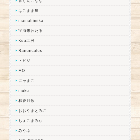
青りんごなな
はこまま屋
mamahimika
宇海来わたる
Kuu工房
Ranunculus
トビジ
MO
にゃまこ
muku
和香月歌
おおやまとみこ
ちょこまみぃ
みやぶ