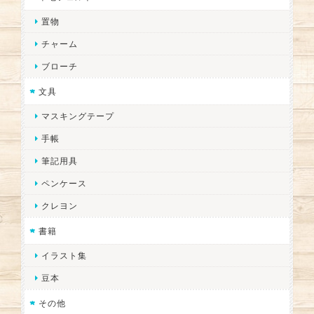
置物
チャーム
ブローチ
文具
マスキングテープ
手帳
筆記用具
ペンケース
クレヨン
書籍
イラスト集
豆本
その他