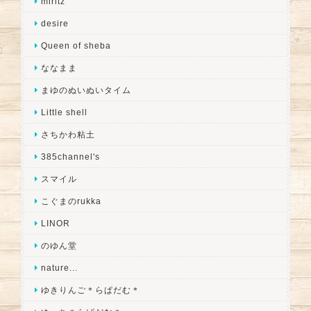
miritz
desire
Queen of sheba
ななまま
まゆのぬいぬいタイム
Little shell
さちかわ粘土
385channel's
スマイル
こぐまのrukka
LINOR
のゆん堂
nature...
ゆきりんご＊らぱだむ＊