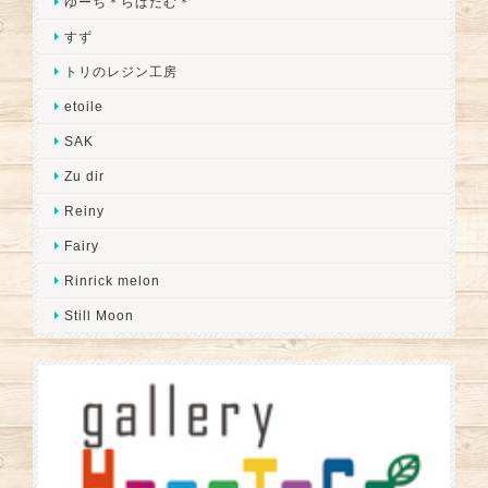
ゆーち＊らぱだむ＊
すず
トリのレジン工房
etoile
SAK
Zu dir
Reiny
Fairy
Rinrick melon
Still Moon