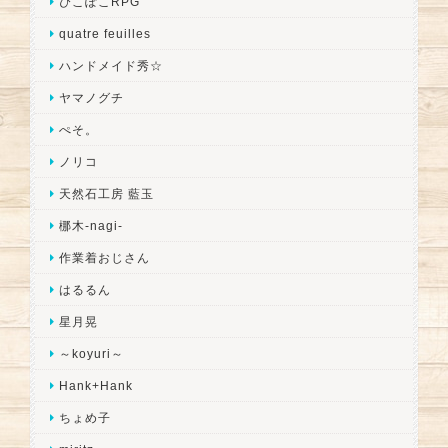
ぴこぽこRPG
quatre feuilles
ハンドメイド秀☆
ヤマノグチ
ぺそ。
ノリコ
天然石工房 藍玉
梛木-nagi-
作業着おじさん
はるるん
星月晃
～koyuri～
Hank+Hank
ちょめ子