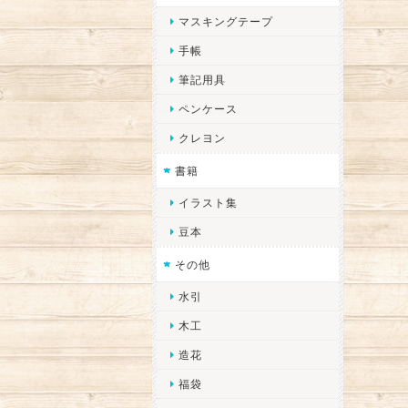
マスキングテープ
手帳
筆記用具
ペンケース
クレヨン
書籍
イラスト集
豆本
その他
水引
木工
造花
福袋