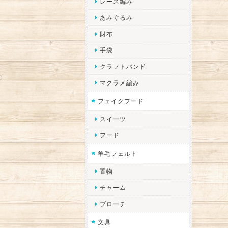
レース編み
あみぐるみ
財布
手袋
クラフトバンド
マクラメ編み
フェイクフード
スイーツ
フード
羊毛フェルト
置物
チャーム
ブローチ
文具