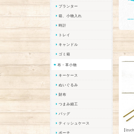
プランター
箱、小物入れ
時計
トレイ
キャンドル
ゴミ箱
布・革小物
キーケース
ぬいぐるみ
財布
つまみ細工
バッグ
ティッシュケース
【Izu
ポーチ