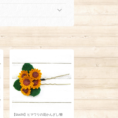
【Izuchi】ヒマワリの花かんざし/簪