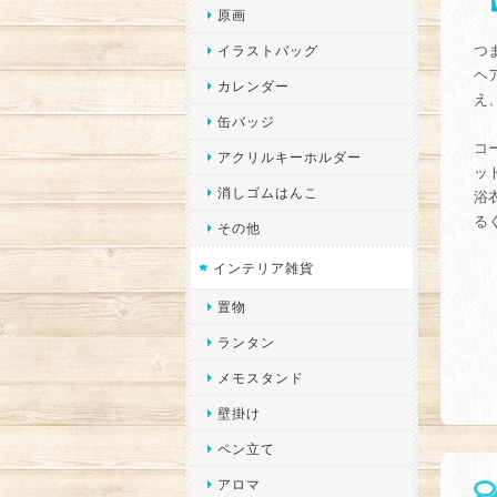
原画
つ
イラストバッグ
ヘ
カレンダー
え
缶バッジ
コ
アクリルキーホルダー
ッ
消しゴムはんこ
浴
る
その他
インテリア雑貨
置物
ランタン
メモスタンド
壁掛け
ペン立て
アロマ