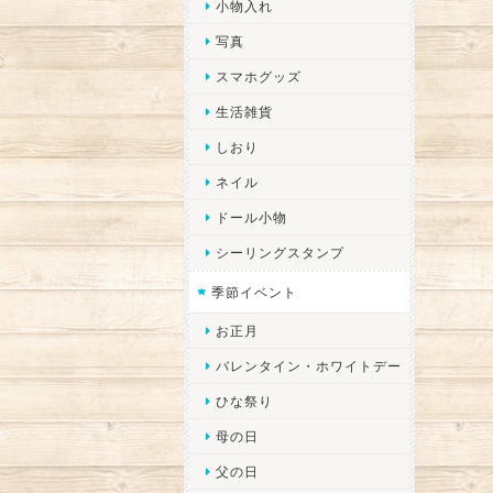
小物入れ
写真
スマホグッズ
生活雑貨
しおり
ネイル
ドール小物
シーリングスタンプ
季節イベント
お正月
バレンタイン・ホワイトデー
ひな祭り
母の日
父の日