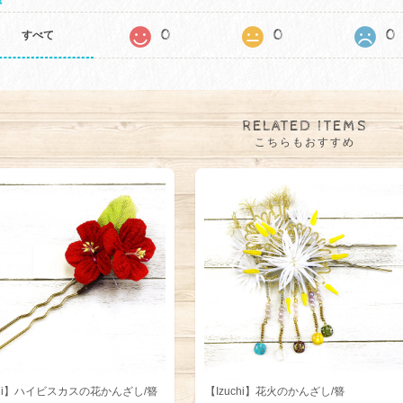
0
0
0
すべて
RELATED ITEMS
こちらもおすすめ
chi】ハイビスカスの花かんざし/簪
【Izuchi】花火のかんざし/簪