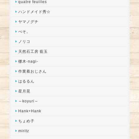
quatre feuilles
ハンドメイド秀☆
ヤマノグチ
ぺそ。
ノリコ
天然石工房 藍玉
梛木-nagi-
作業着おじさん
はるるん
星月晃
～koyuri～
Hank+Hank
ちょめ子
miritz