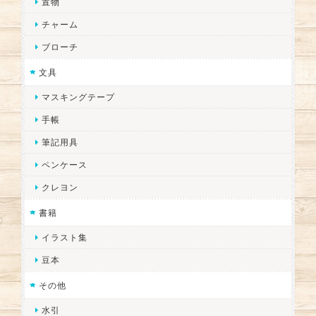
置物
チャーム
ブローチ
文具
マスキングテープ
手帳
筆記用具
ペンケース
クレヨン
書籍
イラスト集
豆本
その他
水引