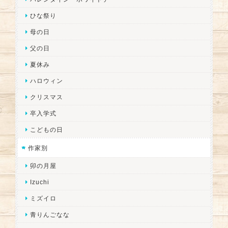
ひな祭り
母の日
父の日
夏休み
ハロウィン
クリスマス
卒入学式
こどもの日
作家別
卯の月屋
Izuchi
ミズイロ
青りんごなな