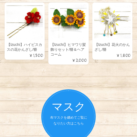
【Izuchi】ハイビスカ
【Izuchi】ヒマワリ髪
【Izuchi】花火のかん
スの花かんざし/簪
飾りセット/簪＆ヘア
ざし/簪
コーム
¥1,500
¥1,800
¥2,000
マスク
布マスクを纏めてご覧に
なりたい方はこちら