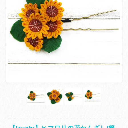
【Izuchi】ヒマワリの花かんざし/簪