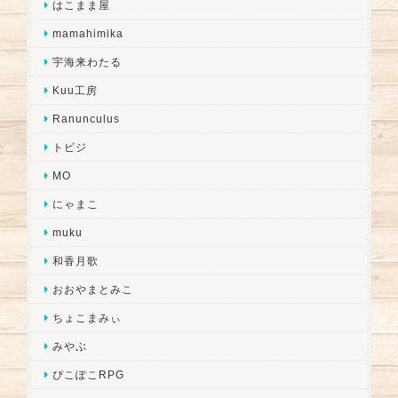
はこまま屋
mamahimika
宇海来わたる
Kuu工房
Ranunculus
トビジ
MO
にゃまこ
muku
和香月歌
おおやまとみこ
ちょこまみぃ
みやぶ
ぴこぽこRPG