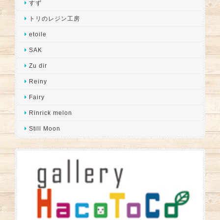
すず
トリのレジン工房
etoile
SAK
Zu dir
Reiny
Fairy
Rinrick melon
Still Moon