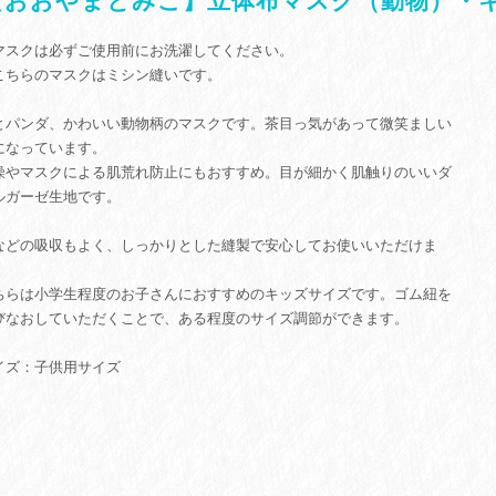
【おおやまとみこ】立体布マスク（動物）・キ
マスクは必ずご使用前にお洗濯してください。
こちらのマスクはミシン縫いです。
とパンダ、かわいい動物柄のマスクです。茶目っ気があって微笑ましい
になっています。
燥やマスクによる肌荒れ防止にもおすすめ。目が細かく肌触りのいいダ
ルガーゼ生地です。
などの吸収もよく、しっかりとした縫製で安心してお使いいただけま
。
ちらは小学生程度のお子さんにおすすめのキッズサイズです。ゴム紐を
びなおしていただくことで、ある程度のサイズ調節ができます。
イズ：子供用サイズ