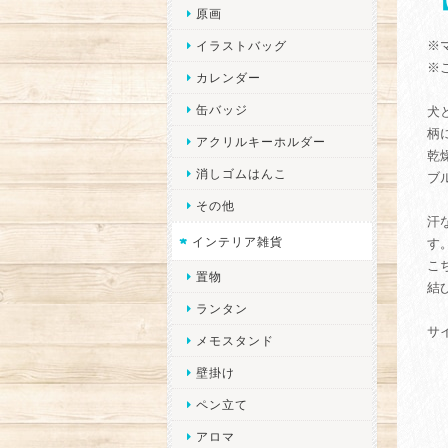
原画
※
イラストバッグ
※
カレンダー
缶バッジ
犬
柄
アクリルキーホルダー
乾
消しゴムはんこ
ブ
その他
汗
インテリア雑貨
す
こ
置物
結
ランタン
サ
メモスタンド
壁掛け
ペン立て
アロマ