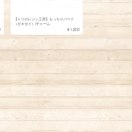
ッ
【トリのレジン工房】もっちりバード
（セキセイ）/チャーム
0
¥1,200