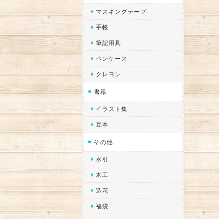
マスキングテープ
手帳
筆記用具
ペンケース
クレヨン
書籍
イラスト集
豆本
その他
水引
木工
造花
福袋