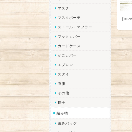
マスク
マスクポーチ
【Izu
ストール・マフラー
ブックカバー
カードケース
かごカバー
エプロン
スタイ
衣服
その他
帽子
編み物
編みバッグ