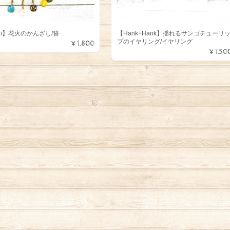
chi】花火のかんざし/簪
【Hank+Hank】揺れるサンゴチューリ
プのイヤリング/イヤリング
¥1,800
¥1,50