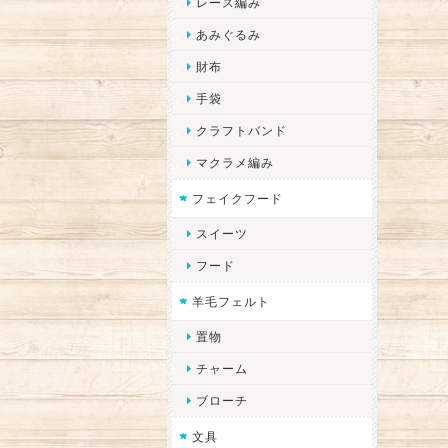
レース編み
あみぐるみ
財布
手袋
クラフトバンド
マクラメ編み
フェイクフード
スイーツ
フード
羊毛フェルト
置物
チャーム
ブローチ
文具