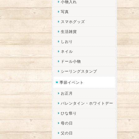
小物入れ
写真
スマホグッズ
生活雑貨
しおり
ネイル
ドール小物
シーリングスタンプ
季節イベント
お正月
バレンタイン・ホワイトデー
ひな祭り
母の日
父の日