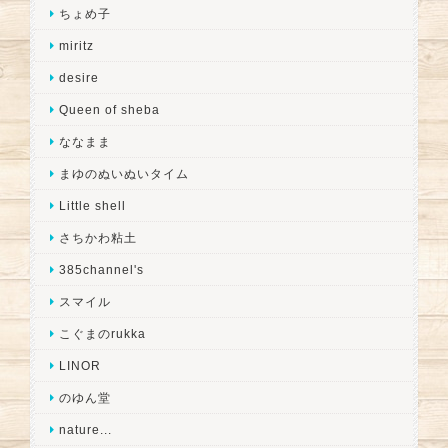
ちょめ子
miritz
desire
Queen of sheba
ななまま
まゆのぬいぬいタイム
Little shell
さちかわ粘土
385channel's
スマイル
こぐまのrukka
LINOR
のゆん堂
nature...