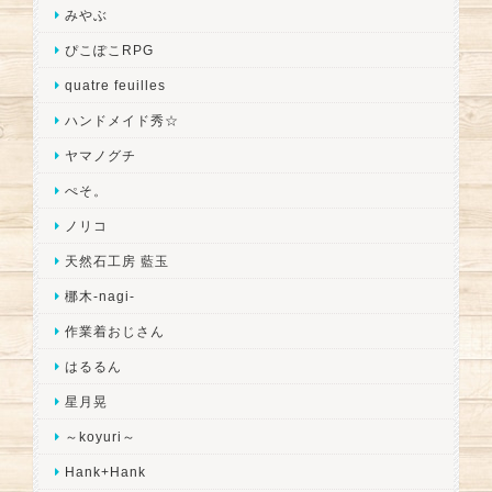
みやぶ
ぴこぽこRPG
quatre feuilles
ハンドメイド秀☆
ヤマノグチ
ぺそ。
ノリコ
天然石工房 藍玉
梛木-nagi-
作業着おじさん
はるるん
星月晃
～koyuri～
Hank+Hank