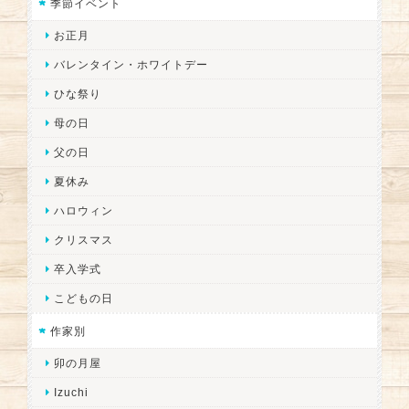
季節イベント
お正月
バレンタイン・ホワイトデー
ひな祭り
母の日
父の日
夏休み
ハロウィン
クリスマス
卒入学式
こどもの日
作家別
卯の月屋
Izuchi