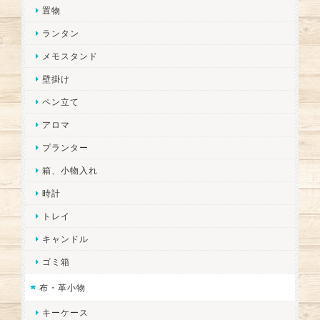
置物
ランタン
メモスタンド
壁掛け
ペン立て
アロマ
プランター
箱、小物入れ
時計
トレイ
キャンドル
ゴミ箱
布・革小物
キーケース