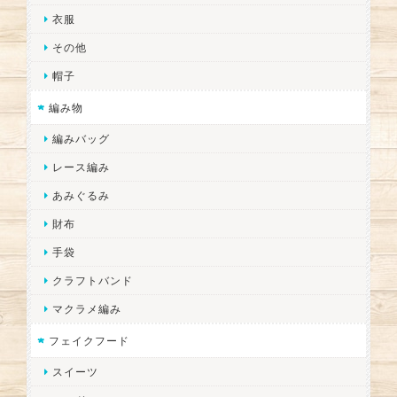
衣服
その他
帽子
編み物
編みバッグ
レース編み
あみぐるみ
財布
手袋
クラフトバンド
マクラメ編み
フェイクフード
スイーツ