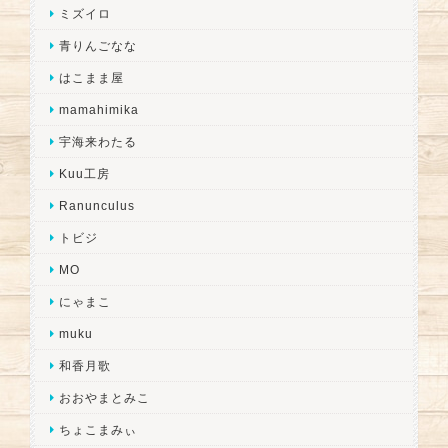
ミズイロ
青りんごなな
はこまま屋
mamahimika
宇海来わたる
Kuu工房
Ranunculus
トビジ
MO
にゃまこ
muku
和香月歌
おおやまとみこ
ちょこまみぃ