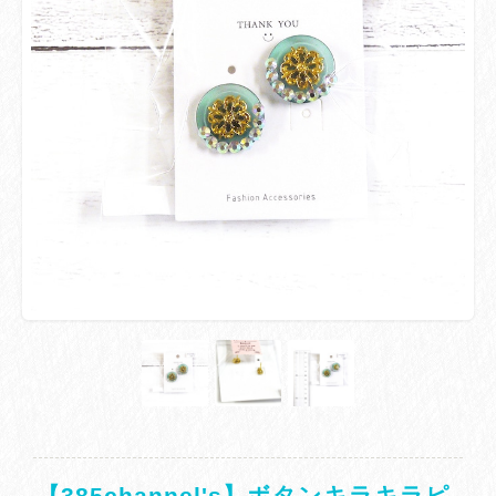
【385channel's】ボタンキラキラピ