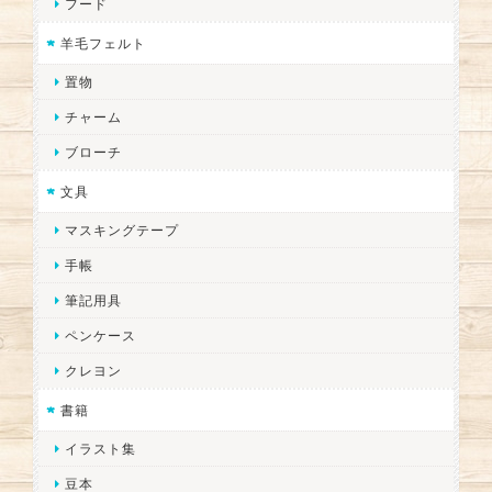
フード
羊毛フェルト
置物
チャーム
ブローチ
文具
マスキングテープ
手帳
筆記用具
ペンケース
クレヨン
書籍
イラスト集
豆本