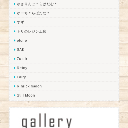
ゆきりんご＊らぱだむ＊
ゆーち＊らぱだむ＊
すず
トリのレジン工房
etoile
SAK
Zu dir
Reiny
Fairy
Rinrick melon
Still Moon