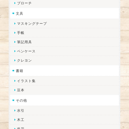
ブローチ
文具
マスキングテープ
手帳
筆記用具
ペンケース
クレヨン
書籍
イラスト集
豆本
その他
水引
木工
造花