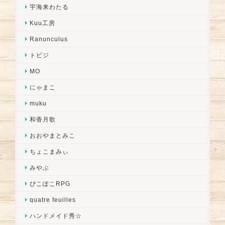
宇海来わたる
Kuu工房
Ranunculus
トビジ
MO
にゃまこ
muku
和香月歌
おおやまとみこ
ちょこまみぃ
みやぶ
ぴこぽこRPG
quatre feuilles
ハンドメイド秀☆