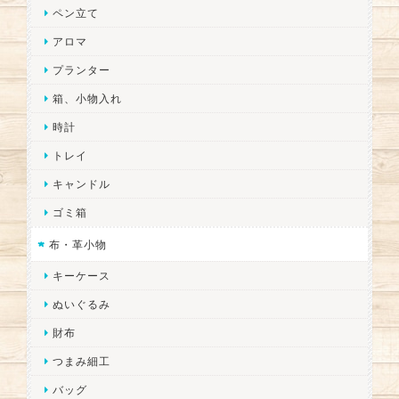
ペン立て
アロマ
プランター
箱、小物入れ
時計
トレイ
キャンドル
ゴミ箱
布・革小物
キーケース
ぬいぐるみ
財布
つまみ細工
バッグ