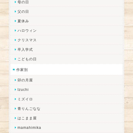
母の日
父の日
夏休み
ハロウィン
クリスマス
卒入学式
こどもの日
作家別
卯の月屋
Izuchi
ミズイロ
青りんごなな
はこまま屋
mamahimika