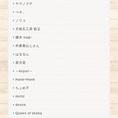
ヤマノグチ
ぺそ。
ノリコ
天然石工房 藍玉
梛木-nagi-
作業着おじさん
はるるん
星月晃
～koyuri～
Hank+Hank
ちょめ子
miritz
desire
Queen of sheba