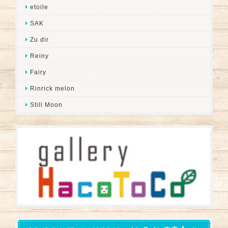
etoile
SAK
Zu dir
Reiny
Fairy
Rinrick melon
Still Moon