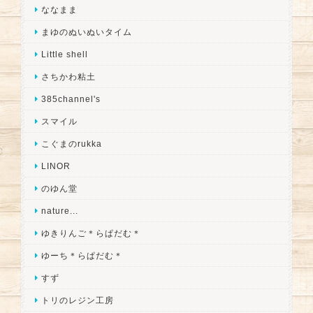
ななまま
まゆのぬいぬいタイム
Little shell
さちかわ粘土
385channel's
スマイル
こぐまのrukka
LINOR
のゆん堂
nature...
ゆきりんご＊らぱだむ＊
ゆーち＊らぱだむ＊
すず
トリのレジン工房