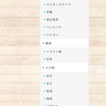
マスキングテープ
手帳
筆記用具
ペンケース
クレヨン
書籍
イラスト集
豆本
その他
水引
木工
造花
福袋