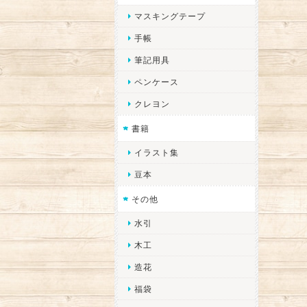
マスキングテープ
手帳
筆記用具
ペンケース
クレヨン
書籍
イラスト集
豆本
その他
水引
木工
造花
福袋