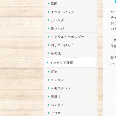
【
原画
た
イラストバッグ
チ
カレンダー
お
缶バッジ
の
アクリルキーホルダー
【
消しゴムはんこ
天
その他
参
インテリア雑貨
い
置物
ランタン
メモスタンド
壁掛け
ペン立て
アロマ