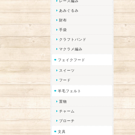
レース編み
あみぐるみ
財布
手袋
クラフトバンド
マクラメ編み
フェイクフード
スイーツ
フード
羊毛フェルト
置物
チャーム
ブローチ
文具