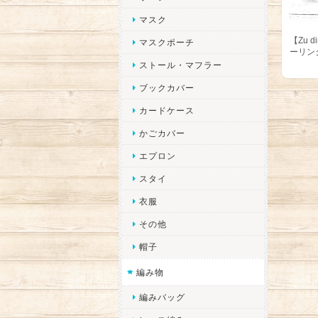
マスク
【Zu 
マスクポーチ
ーリン
ストール・マフラー
ブックカバー
カードケース
かごカバー
エプロン
スタイ
衣服
その他
帽子
編み物
編みバッグ