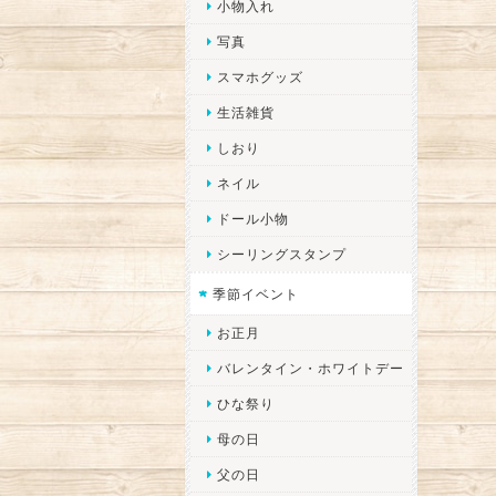
小物入れ
写真
スマホグッズ
生活雑貨
しおり
ネイル
ドール小物
シーリングスタンプ
季節イベント
お正月
バレンタイン・ホワイトデー
ひな祭り
母の日
父の日