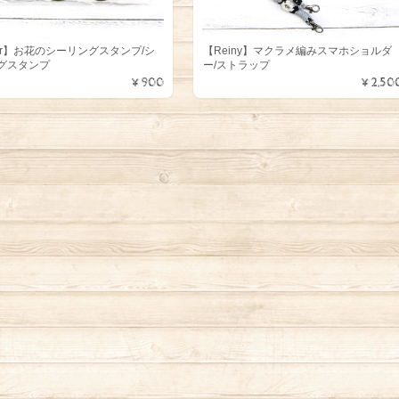
dir】お花のシーリングスタンプ/シ
【Reiny】マクラメ編みスマホショルダ
グスタンプ
ー/ストラップ
¥900
¥2,50