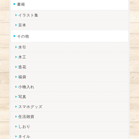
書籍
イラスト集
豆本
その他
水引
木工
造花
福袋
小物入れ
写真
スマホグッズ
生活雑貨
しおり
ネイル