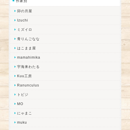
作家別
卯の月屋
Izuchi
ミズイロ
青りんごなな
はこまま屋
mamahimika
宇海来わたる
Kuu工房
Ranunculus
トビジ
MO
にゃまこ
muku