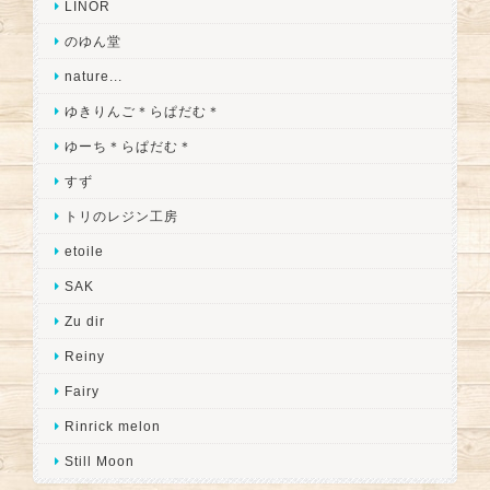
LINOR
のゆん堂
nature...
ゆきりんご＊らぱだむ＊
ゆーち＊らぱだむ＊
すず
トリのレジン工房
etoile
SAK
Zu dir
Reiny
Fairy
Rinrick melon
Still Moon