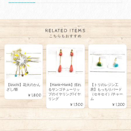
RELATED ITEMS
こちらもおすすめ
【Izuchi】花火のかん
【Hank+Hank】揺れ
【トリのレジン工
ざし/簪
るサンゴチューリッ
房】もっちりバード
プのイヤリング/イヤ
（セキセイ）/チャー
¥1,800
リング
ム
¥1,500
¥1,200