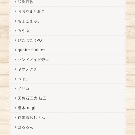
和香月歌
おおやまとみこ
ちょこまみぃ
みやぶ
ぴこぽこRPG
quatre feuilles
ハンドメイド秀☆
ヤマノグチ
ぺそ。
ノリコ
天然石工房 藍玉
梛木-nagi-
作業着おじさん
はるるん