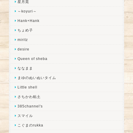
星月晃
～koyuri～
Hank+Hank
ちょめ子
miritz
desire
Queen of sheba
ななまま
まゆのぬいぬいタイム
Little shell
さちかわ粘土
385channel's
スマイル
こぐまのrukka