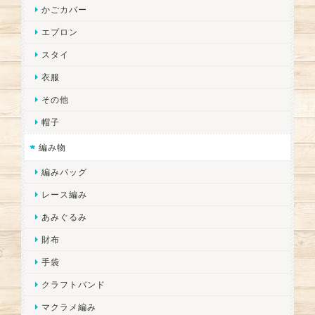
かごカバー
エプロン
スタイ
衣服
その他
帽子
編み物
編みバッグ
レース編み
あみぐるみ
財布
手袋
クラフトバンド
マクラメ編み