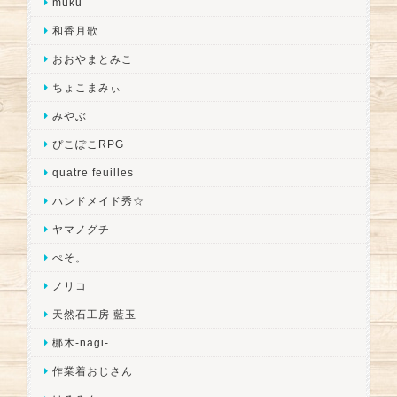
muku
和香月歌
おおやまとみこ
ちょこまみぃ
みやぶ
ぴこぽこRPG
quatre feuilles
ハンドメイド秀☆
ヤマノグチ
ぺそ。
ノリコ
天然石工房 藍玉
梛木-nagi-
作業着おじさん