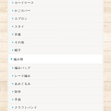
カードケース
かごカバー
エプロン
スタイ
衣服
その他
帽子
編み物
編みバッグ
レース編み
あみぐるみ
財布
手袋
クラフトバンド