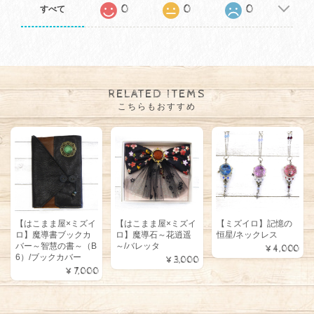
0
0
0
すべて
RELATED ITEMS
こちらもおすすめ
【はこまま屋×ミズイ
【はこまま屋×ミズイ
【ミズイロ】記憶の
ロ】魔導書ブックカ
ロ】魔導石～花逍遥
恒星/ネックレス
バー～智慧の書～（B
～/バレッタ
¥4,000
6）/ブックカバー
¥3,000
¥7,000