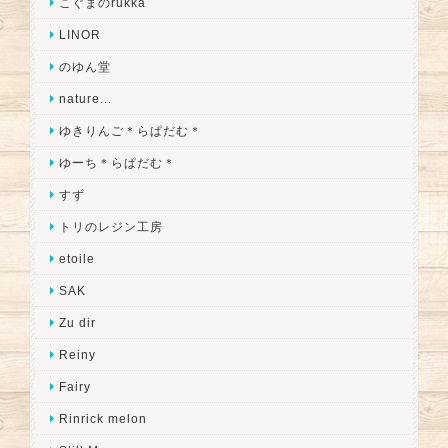
こぐまのrukka
LINOR
のゆん堂
nature...
ゆきりんご＊らぱだむ＊
ゆーち＊らぱだむ＊
すず
トリのレジン工房
etoile
SAK
Zu dir
Reiny
Fairy
Rinrick melon