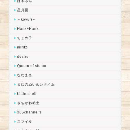
はるるん
星月晃
～koyuri～
Hank+Hank
ちょめ子
miritz
desire
Queen of sheba
ななまま
まゆのぬいぬいタイム
Little shell
さちかわ粘土
385channel's
スマイル