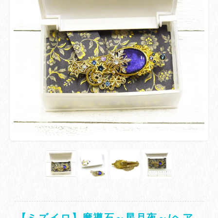
【ミズイロ】魔導石～星月夜～/ヘア