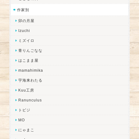
作家別
卯の月屋
Izuchi
ミズイロ
青りんごなな
はこまま屋
mamahimika
宇海来わたる
Kuu工房
Ranunculus
トビジ
MO
にゃまこ