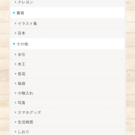
クレヨン
書籍
イラスト集
豆本
その他
水引
木工
造花
福袋
小物入れ
写真
スマホグッズ
生活雑貨
しおり