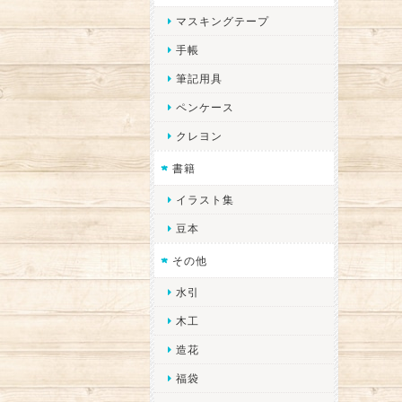
マスキングテープ
手帳
筆記用具
ペンケース
クレヨン
書籍
イラスト集
豆本
その他
水引
木工
造花
福袋