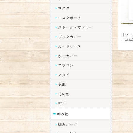
マスク
マスクポーチ
ストール・マフラー
【ヤマ
ブックカバー
しゴム
カードケース
かごカバー
エプロン
スタイ
衣服
その他
帽子
編み物
編みバッグ