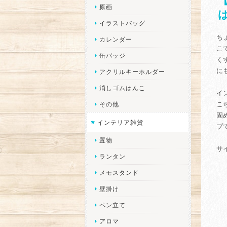
原画
イラストバッグ
ち
カレンダー
こ
缶バッジ
く
に
アクリルキーホルダー
消しゴムはんこ
イ
こ
その他
固
インテリア雑貨
プ
置物
サ
ランタン
メモスタンド
壁掛け
ペン立て
アロマ