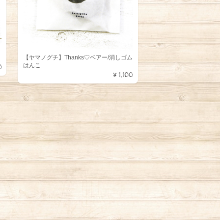
【ヤマノグチ】Thanks♡ベアー/消しゴム
はんこ
0
¥1,100