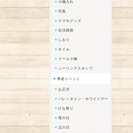
小物入れ
写真
スマホグッズ
生活雑貨
しおり
ネイル
ドール小物
シーリングスタンプ
季節イベント
お正月
バレンタイン・ホワイトデー
ひな祭り
母の日
父の日