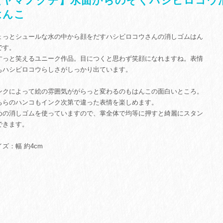
【ヤマノグチ】水面からのぞくハシビロコウ
はんこ
ょっとシュールな水の中から顔をだすハシビロコウさんの消しゴムはん
です。
すっと笑えるユニーク作品。目につくと思わず笑顔になれますね。表情
もハシビロコウらしさがしっかり出ています。
ンクによって絵の雰囲気ががらっと変わるのもはんこの面白いところ。
ちらのハンコもインク次第で違った表情を楽しめます。
めの消しゴムを使っていますので、掌全体で均等に押すと綺麗にスタン
できます。
イズ：幅 約4cm