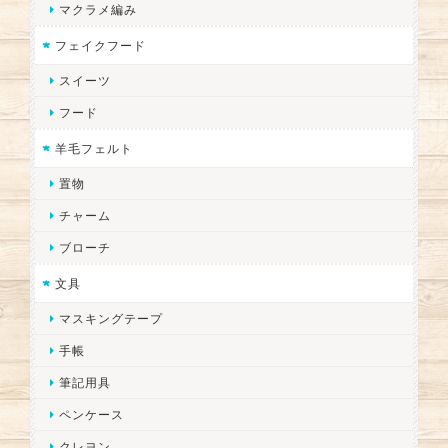
マクラメ編み
フェイクフード
スイーツ
フード
羊毛フェルト
置物
チャーム
ブローチ
文具
マスキングテープ
手帳
筆記用具
ペンケース
クレヨン