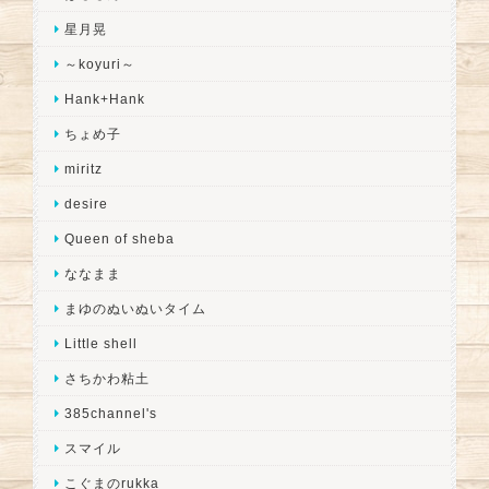
星月晃
～koyuri～
Hank+Hank
ちょめ子
miritz
desire
Queen of sheba
ななまま
まゆのぬいぬいタイム
Little shell
さちかわ粘土
385channel's
スマイル
こぐまのrukka