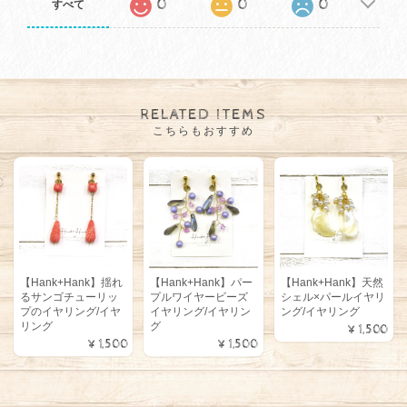
0
0
0
すべて
RELATED ITEMS
こちらもおすすめ
【Hank+Hank】揺れ
【Hank+Hank】パー
【Hank+Hank】天然
るサンゴチューリッ
プルワイヤービーズ
シェル×パールイヤリ
プのイヤリング/イヤ
イヤリング/イヤリン
ング/イヤリング
リング
グ
¥1,500
¥1,500
¥1,500