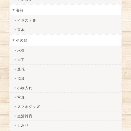
書籍
イラスト集
豆本
その他
水引
木工
造花
福袋
小物入れ
写真
スマホグッズ
生活雑貨
しおり