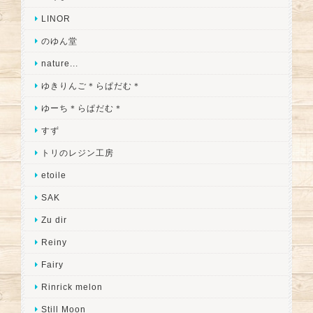
LINOR
のゆん堂
nature...
ゆきりんご＊らぱだむ＊
ゆーち＊らぱだむ＊
すず
トリのレジン工房
etoile
SAK
Zu dir
Reiny
Fairy
Rinrick melon
Still Moon