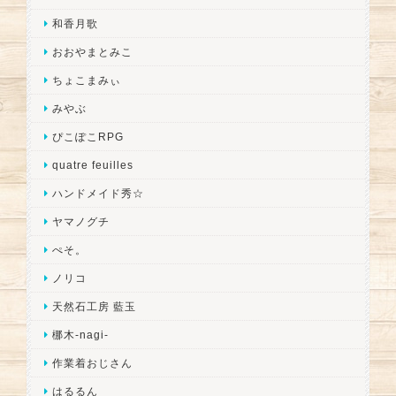
和香月歌
おおやまとみこ
ちょこまみぃ
みやぶ
ぴこぽこRPG
quatre feuilles
ハンドメイド秀☆
ヤマノグチ
ぺそ。
ノリコ
天然石工房 藍玉
梛木-nagi-
作業着おじさん
はるるん