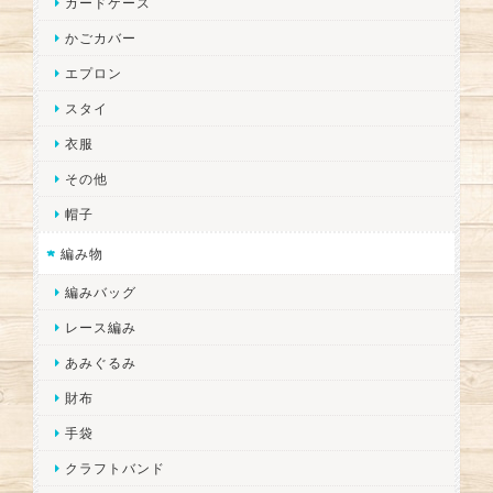
カードケース
かごカバー
エプロン
スタイ
衣服
その他
帽子
編み物
編みバッグ
レース編み
あみぐるみ
財布
手袋
クラフトバンド