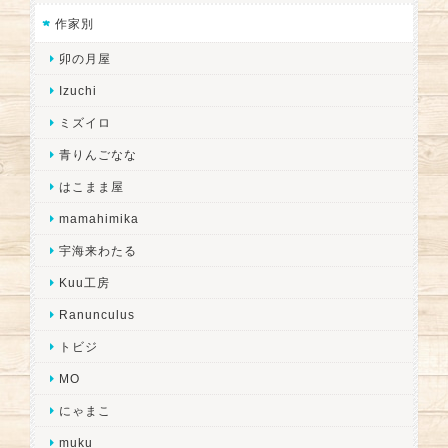
作家別
卯の月屋
Izuchi
ミズイロ
青りんごなな
はこまま屋
mamahimika
宇海来わたる
Kuu工房
Ranunculus
トビジ
MO
にゃまこ
muku