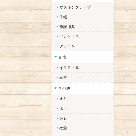
マスキングテープ
手帳
筆記用具
ペンケース
クレヨン
書籍
イラスト集
豆本
その他
水引
木工
造花
福袋