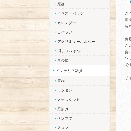
原画
こ
イラストバッグ
透
カレンダー
ら
缶バッジ
角
アクリルキーホルダー
ん
消しゴムはんこ
楽
ワ
その他
で
インテリア雑貨
サ
置物
ランタン
メモスタンド
壁掛け
ペン立て
アロマ