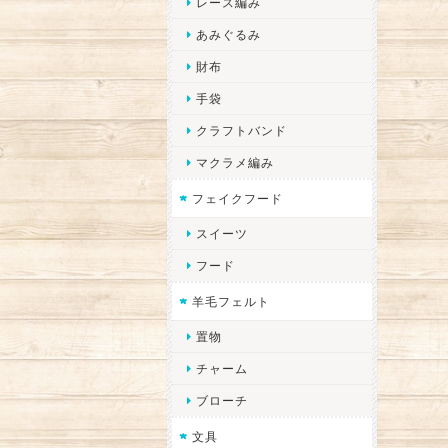
レース編み
あみぐるみ
財布
手袋
クラフトバンド
マクラメ編み
フェイクフード
スイーツ
フード
羊毛フェルト
置物
チャーム
ブローチ
文具