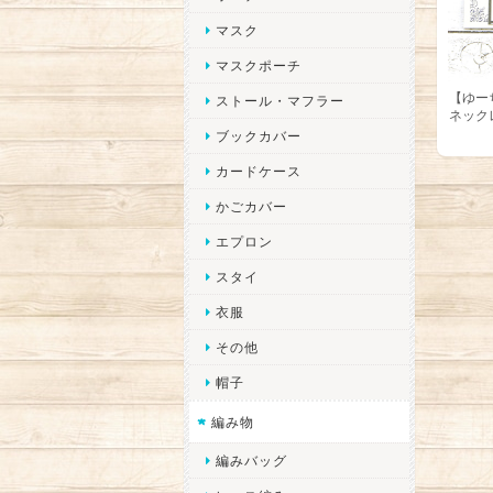
マスク
マスクポーチ
【ゆー
ストール・マフラー
ネック
ブックカバー
カードケース
かごカバー
エプロン
スタイ
衣服
その他
帽子
編み物
編みバッグ