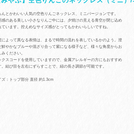
【みやぶ】空色りんごのネックレス（ミニ）/
ろんとかわいい人気の空色りんごネックレス、ミニバージョンです。
明感のある美しい小さなりんご中には、夕焼けの見える青空が閉じ込め
れています。控えめなサイズ感がとってもかわいらしいですね。
度によって異なる表情は、まるで時間の流れを表しているかのよう。澄
だ鮮やかなブルーや混ざり合って紫になる様子など、様々な角度からお
しみください。
ックスコードを使用していますので、金属アレルギーの方にもおすすめ
す。結び目を左右にずらすことで、紐の長さ調節が可能です。
イズ：トップ部分 直径 約1.3cm