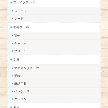
フェイクフード
スイーツ
フード
羊毛フェルト
置物
チャーム
ブローチ
文具
マスキングテープ
手帳
筆記用具
ペンケース
クレヨン
書籍