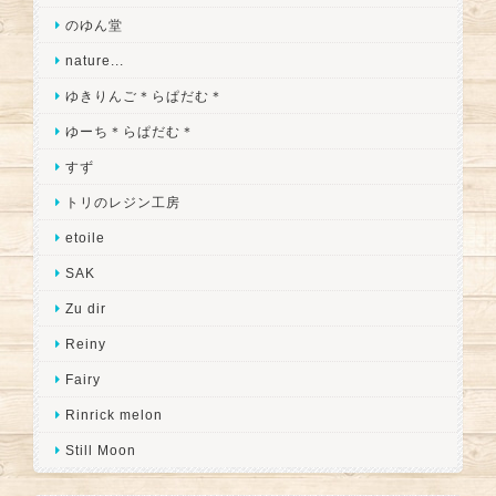
のゆん堂
nature...
ゆきりんご＊らぱだむ＊
ゆーち＊らぱだむ＊
すず
トリのレジン工房
etoile
SAK
Zu dir
Reiny
Fairy
Rinrick melon
Still Moon