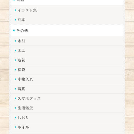
イラスト集
豆本
その他
水引
木工
造花
福袋
小物入れ
写真
スマホグッズ
生活雑貨
しおり
ネイル