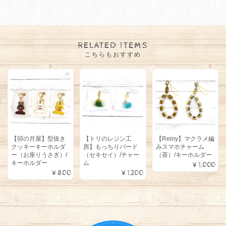
RELATED ITEMS
こちらもおすすめ
【卯の月屋】型抜き
【トリのレジン工
【Reiny】マクラメ編
クッキーキーホルダ
房】もっちりバード
みスマホチャーム
ー（お座りうさぎ）/
（セキセイ）/チャー
（茶）/キーホルダー
キーホルダー
ム
¥1,000
¥800
¥1,200