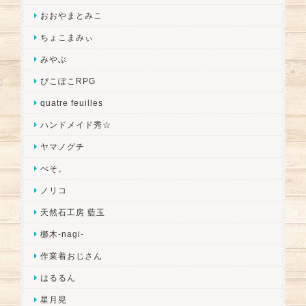
おおやまとみこ
ちょこまみぃ
みやぶ
ぴこぽこRPG
quatre feuilles
ハンドメイド秀☆
ヤマノグチ
ぺそ。
ノリコ
天然石工房 藍玉
梛木-nagi-
作業着おじさん
はるるん
星月晃