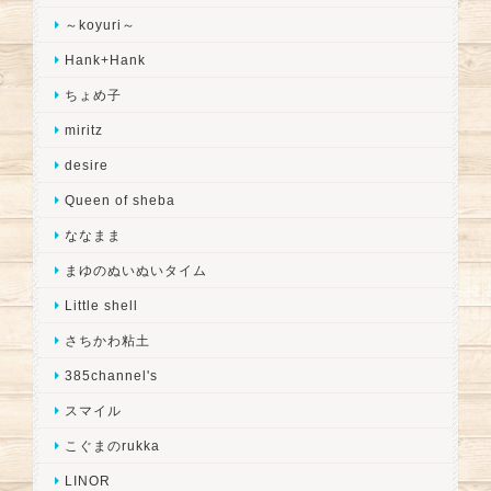
～koyuri～
Hank+Hank
ちょめ子
miritz
desire
Queen of sheba
ななまま
まゆのぬいぬいタイム
Little shell
さちかわ粘土
385channel's
スマイル
こぐまのrukka
LINOR