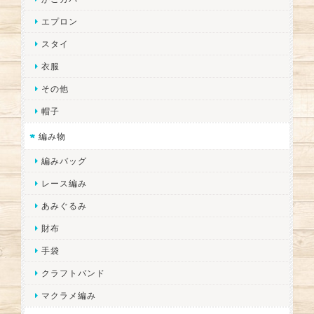
エプロン
スタイ
衣服
その他
帽子
編み物
編みバッグ
レース編み
あみぐるみ
財布
手袋
クラフトバンド
マクラメ編み