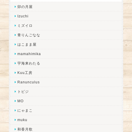
卯の月屋
Izuchi
ミズイロ
青りんごなな
はこまま屋
mamahimika
宇海来わたる
Kuu工房
Ranunculus
トビジ
MO
にゃまこ
muku
和香月歌