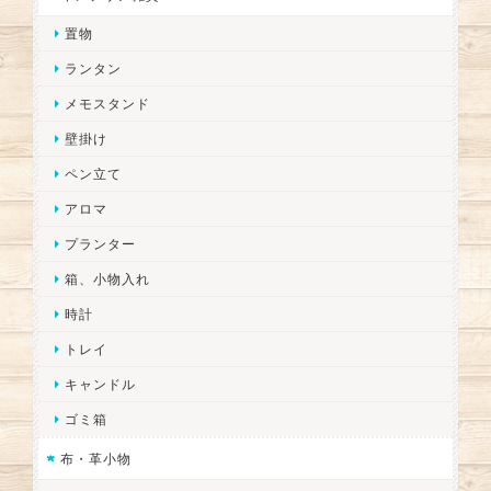
置物
ランタン
メモスタンド
壁掛け
ペン立て
アロマ
プランター
箱、小物入れ
時計
トレイ
キャンドル
ゴミ箱
布・革小物