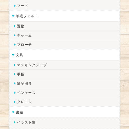
フード
羊毛フェルト
置物
チャーム
ブローチ
文具
マスキングテープ
手帳
筆記用具
ペンケース
クレヨン
書籍
イラスト集