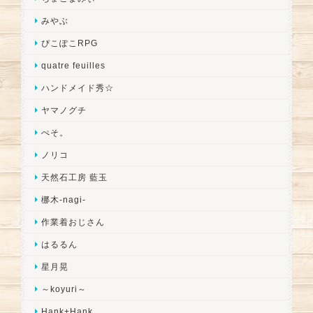
みやぶ
ぴこぽこRPG
quatre feuilles
ハンドメイド秀☆
ヤマノグチ
ぺそ。
ノリコ
天然石工房 藍玉
梛木-nagi-
作業着おじさん
はるるん
星月晃
～koyuri～
Hank+Hank