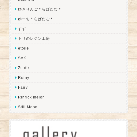
ゆきりんご＊らぱだむ＊
ゆーち＊らぱだむ＊
すず
トリのレジン工房
etoile
SAK
Zu dir
Reiny
Fairy
Rinrick melon
Still Moon