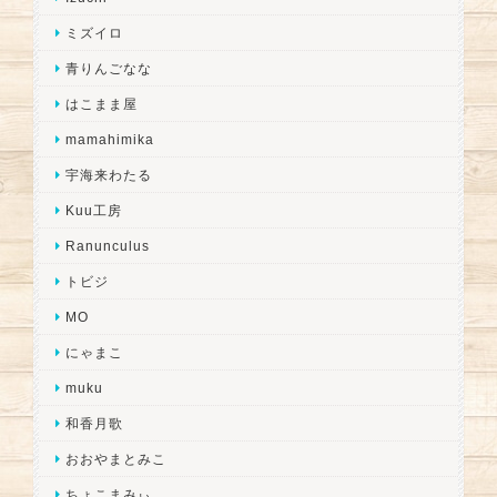
ミズイロ
青りんごなな
はこまま屋
mamahimika
宇海来わたる
Kuu工房
Ranunculus
トビジ
MO
にゃまこ
muku
和香月歌
おおやまとみこ
ちょこまみぃ