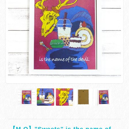
【M.O】"Sweets" is the name of