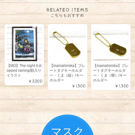
RELATED ITEMS
こちらもおすすめ
【MO】The night it st
【mamahimika】プレ
【mamahimika】プレ
opped raining/額入り
ートタグキーホルダ
ートタグキーホルダ
イラスト
ー・くま（縦）/キー
ー・くま（横）/キー
ホルダー
ホルダー
¥3,300
¥1,500
¥1,500
マスク