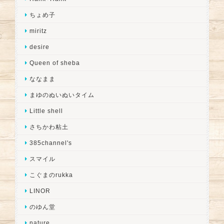
ちょめ子
miritz
desire
Queen of sheba
ななまま
まゆのぬいぬいタイム
Little shell
さちかわ粘土
385channel's
スマイル
こぐまのrukka
LINOR
のゆん堂
nature...