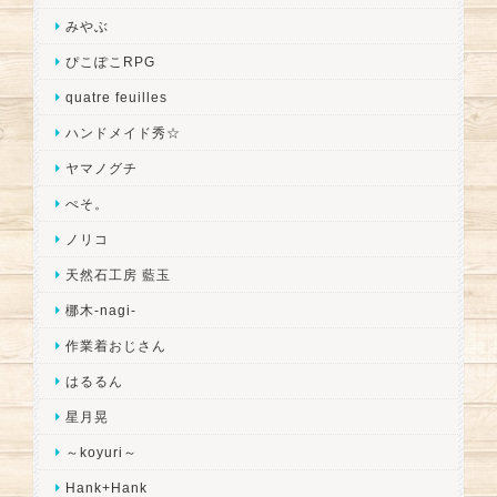
みやぶ
ぴこぽこRPG
quatre feuilles
ハンドメイド秀☆
ヤマノグチ
ぺそ。
ノリコ
天然石工房 藍玉
梛木-nagi-
作業着おじさん
はるるん
星月晃
～koyuri～
Hank+Hank