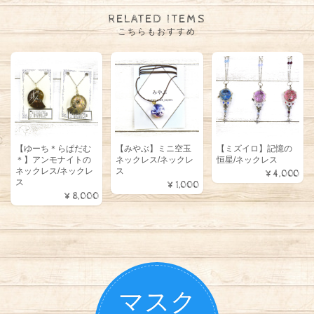
RELATED ITEMS
こちらもおすすめ
【ゆーち＊らぱだむ
【みやぶ】ミニ空玉
【ミズイロ】記憶の
＊】アンモナイトの
ネックレス/ネックレ
恒星/ネックレス
ネックレス/ネックレ
ス
¥4,000
ス
¥1,000
¥8,000
マスク