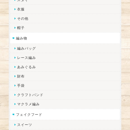
衣服
その他
帽子
編み物
編みバッグ
レース編み
あみぐるみ
財布
手袋
クラフトバンド
マクラメ編み
フェイクフード
スイーツ