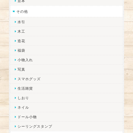
豆本
その他
水引
木工
造花
福袋
小物入れ
写真
スマホグッズ
生活雑貨
しおり
ネイル
ドール小物
シーリングスタンプ