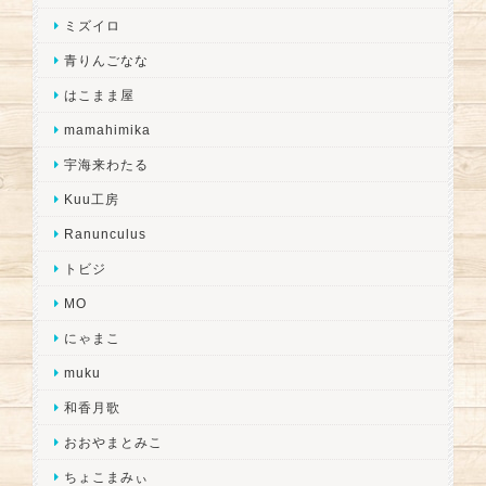
ミズイロ
青りんごなな
はこまま屋
mamahimika
宇海来わたる
Kuu工房
Ranunculus
トビジ
MO
にゃまこ
muku
和香月歌
おおやまとみこ
ちょこまみぃ