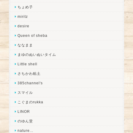
ちょめ子
miritz
desire
Queen of sheba
ななまま
まゆのぬいぬいタイム
Little shell
さちかわ粘土
385channel's
スマイル
こぐまのrukka
LINOR
のゆん堂
nature...