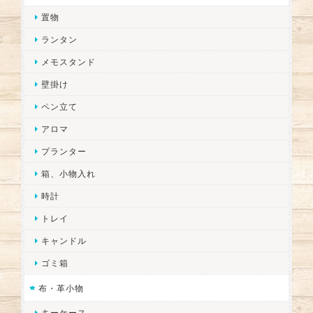
置物
ランタン
メモスタンド
壁掛け
ペン立て
アロマ
プランター
箱、小物入れ
時計
トレイ
キャンドル
ゴミ箱
布・革小物
キーケース