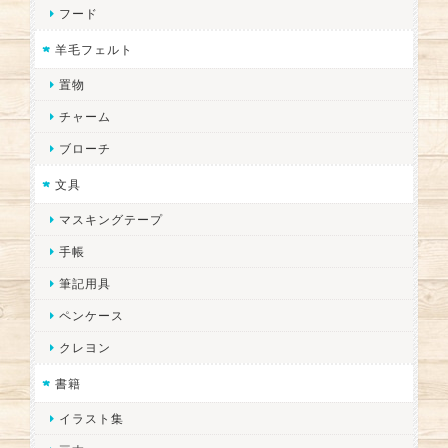
フード
羊毛フェルト
置物
チャーム
ブローチ
文具
マスキングテープ
手帳
筆記用具
ペンケース
クレヨン
書籍
イラスト集