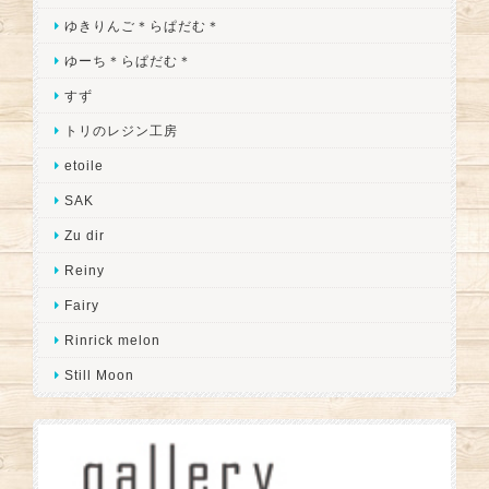
ゆきりんご＊らぱだむ＊
ゆーち＊らぱだむ＊
すず
トリのレジン工房
etoile
SAK
Zu dir
Reiny
Fairy
Rinrick melon
Still Moon