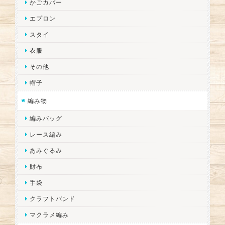
かごカバー
エプロン
スタイ
衣服
その他
帽子
編み物
編みバッグ
レース編み
あみぐるみ
財布
手袋
クラフトバンド
マクラメ編み