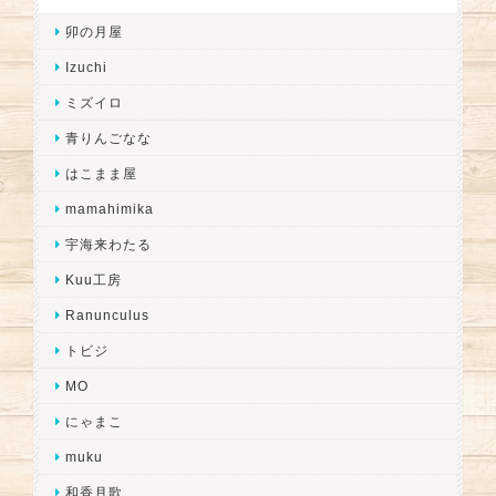
卯の月屋
Izuchi
ミズイロ
青りんごなな
はこまま屋
mamahimika
宇海来わたる
Kuu工房
Ranunculus
トビジ
MO
にゃまこ
muku
和香月歌