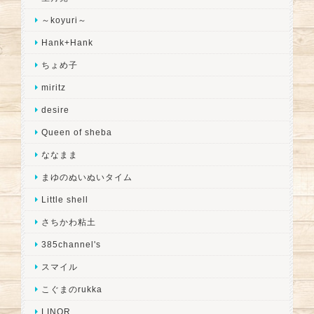
～koyuri～
Hank+Hank
ちょめ子
miritz
desire
Queen of sheba
ななまま
まゆのぬいぬいタイム
Little shell
さちかわ粘土
385channel's
スマイル
こぐまのrukka
LINOR