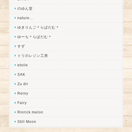
のゆん堂
nature...
ゆきりんご＊らぱだむ＊
ゆーち＊らぱだむ＊
すず
トリのレジン工房
etoile
SAK
Zu dir
Reiny
Fairy
Rinrick melon
Still Moon