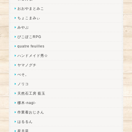
おおやまとみこ
ちょこまみぃ
みやぶ
ぴこぽこRPG
quatre feuilles
ハンドメイド秀☆
ヤマノグチ
ぺそ。
ノリコ
天然石工房 藍玉
梛木-nagi-
作業着おじさん
はるるん
星月晃