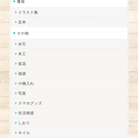
書籍
イラスト集
豆本
その他
水引
木工
造花
福袋
小物入れ
写真
スマホグッズ
生活雑貨
しおり
ネイル