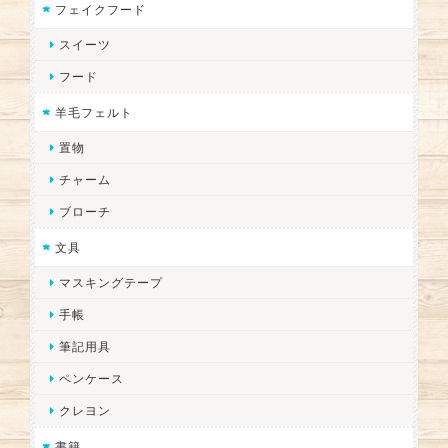
フェイクフード
スイーツ
フード
羊毛フェルト
置物
チャーム
ブローチ
文具
マスキングテープ
手帳
筆記用具
ペンケース
クレヨン
書籍