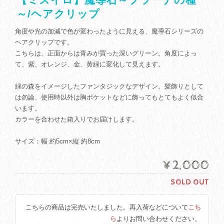
～/ヘアクリップ
角度や光の加減で色が変わったように見える、魔導石シリーズの
ヘアクリップです。
こちらは、正面からは青みが買った深いグリーン。角度によっ
て、紫、オレンジ、金、黄緑に変化して見えます。
緑の森をイメージしたファンタジックなデザイン。髪飾りとして
は勿論、使用時以外は胸ポケットなどに飾ってもとてもよく似合
います。
カラーを合わせた箱入りでお届けします。
サイズ：幅 約5cm×縦 約8cm
¥2,000
SOLD OUT
こちらの商品は完売いたしました。再入荷などについて
こち
ら
よりお問い合わせください。