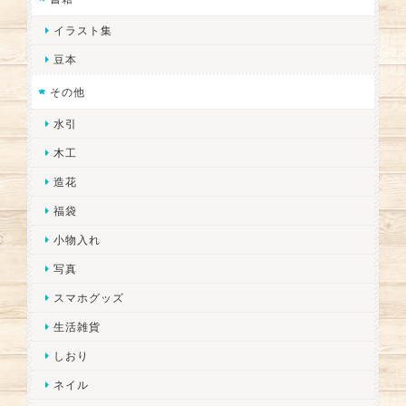
イラスト集
豆本
その他
水引
木工
造花
福袋
小物入れ
写真
スマホグッズ
生活雑貨
しおり
ネイル