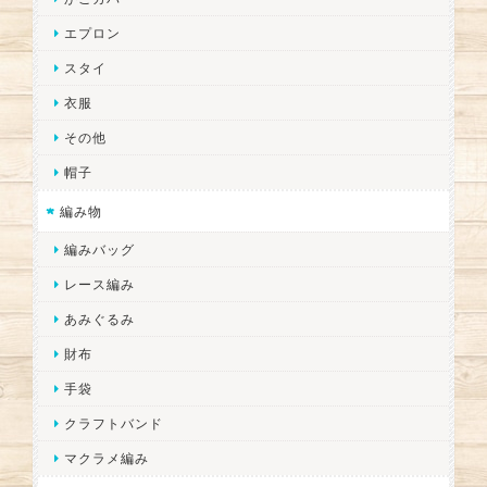
エプロン
スタイ
衣服
その他
帽子
編み物
編みバッグ
レース編み
あみぐるみ
財布
手袋
クラフトバンド
マクラメ編み