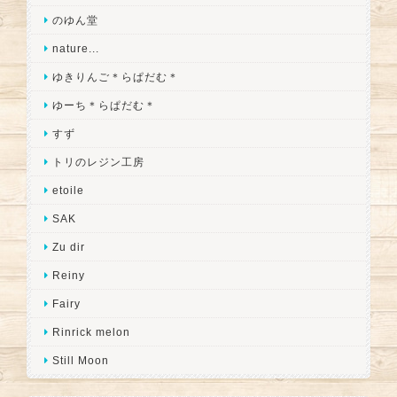
のゆん堂
nature...
ゆきりんご＊らぱだむ＊
ゆーち＊らぱだむ＊
すず
トリのレジン工房
etoile
SAK
Zu dir
Reiny
Fairy
Rinrick melon
Still Moon