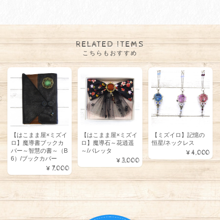
RELATED ITEMS
こちらもおすすめ
【はこまま屋×ミズイ
【はこまま屋×ミズイ
【ミズイロ】記憶の
ロ】魔導書ブックカ
ロ】魔導石～花逍遥
恒星/ネックレス
バー～智慧の書～（B
～/バレッタ
¥4,000
6）/ブックカバー
¥3,000
¥7,000