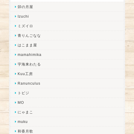
卯の月屋
Izuchi
ミズイロ
青りんごなな
はこまま屋
mamahimika
宇海来わたる
Kuu工房
Ranunculus
トビジ
MO
にゃまこ
muku
和香月歌