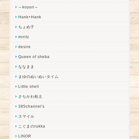
～koyuri～
Hank+Hank
ちょめ子
miritz
desire
Queen of sheba
ななまま
まゆのぬいぬいタイム
Little shell
さちかわ粘土
385channel's
スマイル
こぐまのrukka
LINOR