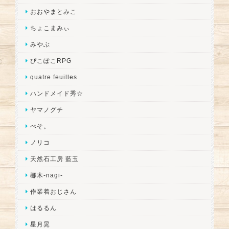
おおやまとみこ
ちょこまみぃ
みやぶ
ぴこぽこRPG
quatre feuilles
ハンドメイド秀☆
ヤマノグチ
ぺそ。
ノリコ
天然石工房 藍玉
梛木-nagi-
作業着おじさん
はるるん
星月晃