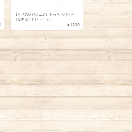
ッ
【トリのレジン工房】もっちりバード
（セキセイ）/チャーム
0
¥1,200