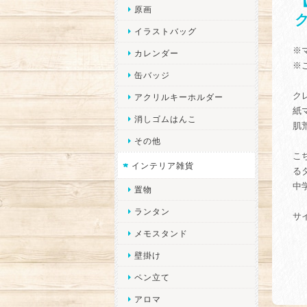
原画
イラストバッグ
※
カレンダー
※
缶バッジ
ク
アクリルキーホルダー
紙
消しゴムはんこ
肌
その他
こ
インテリア雑貨
る
中
置物
ランタン
サ
メモスタンド
壁掛け
ペン立て
アロマ