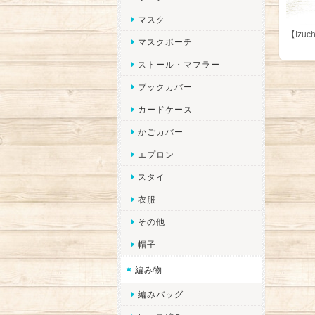
マスク
【Izu
マスクポーチ
ストール・マフラー
ブックカバー
カードケース
かごカバー
エプロン
スタイ
衣服
その他
帽子
編み物
編みバッグ