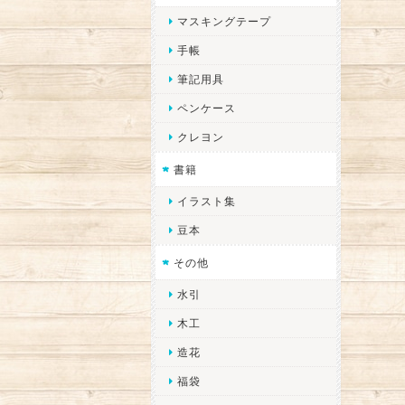
マスキングテープ
手帳
筆記用具
ペンケース
クレヨン
書籍
イラスト集
豆本
その他
水引
木工
造花
福袋