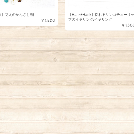
chi】花火のかんざし/簪
【Hank+Hank】揺れるサンゴチューリ
プのイヤリング/イヤリング
¥1,800
¥1,50