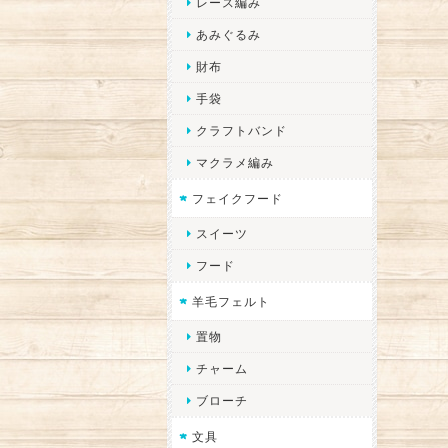
レース編み
あみぐるみ
財布
手袋
クラフトバンド
マクラメ編み
フェイクフード
スイーツ
フード
羊毛フェルト
置物
チャーム
ブローチ
文具