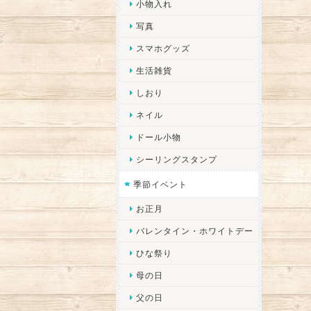
小物入れ
写真
スマホグッズ
生活雑貨
しおり
ネイル
ドール小物
シーリングスタンプ
季節イベント
お正月
バレンタイン・ホワイトデー
ひな祭り
母の日
父の日