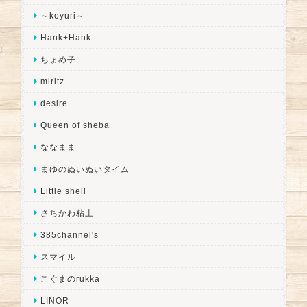
～koyuri～
Hank+Hank
ちょめ子
miritz
desire
Queen of sheba
ななまま
まゆのぬいぬいタイム
Little shell
さちかわ粘土
385channel's
スマイル
こぐまのrukka
LINOR