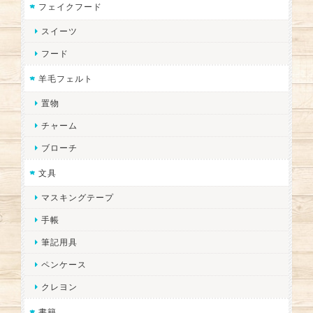
フェイクフード
スイーツ
フード
羊毛フェルト
置物
チャーム
ブローチ
文具
マスキングテープ
手帳
筆記用具
ペンケース
クレヨン
書籍