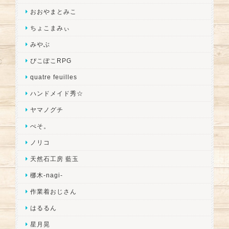
おおやまとみこ
ちょこまみぃ
みやぶ
ぴこぽこRPG
quatre feuilles
ハンドメイド秀☆
ヤマノグチ
ぺそ。
ノリコ
天然石工房 藍玉
梛木-nagi-
作業着おじさん
はるるん
星月晃