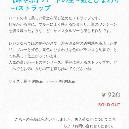
～/ストラップ
ハートの中に美しい青空を閉じ込めたストラップです。
虹がかかる空に、ブルーによく映えるひまわり。夏のワンシーン
を切り取ったような、どこかノスタルジーも感じる作品です。
レジンならではの艶やかさで、澄み渡る空の透明感を表現した作
品。ブルーと虹色、黄色いひまわりは色のバランスも見事で、と
ても美しく仕上がっています。
人気の高いハートの空シリーズ。手軽に使えるストラップで、ど
こへでもお気に入りの空を持ち歩いてくださいね。
サイズ：長さ 約9cm、ハート 幅 約3cm
¥920
SOLD OUT
こちらの商品は完売いたしました。再入荷などについて
こち
ら
よりお問い合わせください。