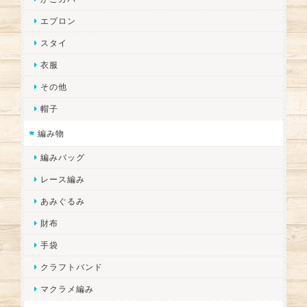
エプロン
スタイ
衣服
その他
帽子
編み物
編みバッグ
レース編み
あみぐるみ
財布
手袋
クラフトバンド
マクラメ編み