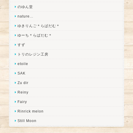
のゆん堂
nature...
ゆきりんご＊らぱだむ＊
ゆーち＊らぱだむ＊
すず
トリのレジン工房
etoile
SAK
Zu dir
Reiny
Fairy
Rinrick melon
Still Moon