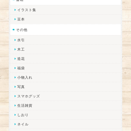
イラスト集
豆本
その他
水引
木工
造花
福袋
小物入れ
写真
スマホグッズ
生活雑貨
しおり
ネイル