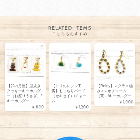
RELATED ITEMS
こちらもおすすめ
【卯の月屋】型抜き
【トリのレジン工
【Reiny】マクラメ編
クッキーキーホルダ
房】もっちりバード
みスマホチャーム
ー（お座りうさぎ）/
（セキセイ）/チャー
（茶）/キーホルダー
キーホルダー
ム
¥1,000
¥800
¥1,200