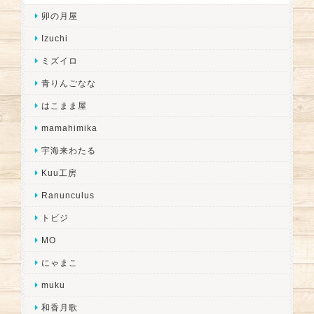
卯の月屋
Izuchi
ミズイロ
青りんごなな
はこまま屋
mamahimika
宇海来わたる
Kuu工房
Ranunculus
トビジ
MO
にゃまこ
muku
和香月歌