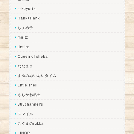
～koyuri～
Hank+Hank
ちょめ子
miritz
desire
Queen of sheba
ななまま
まゆのぬいぬいタイム
Little shell
さちかわ粘土
385channel's
スマイル
こぐまのrukka
LINOR