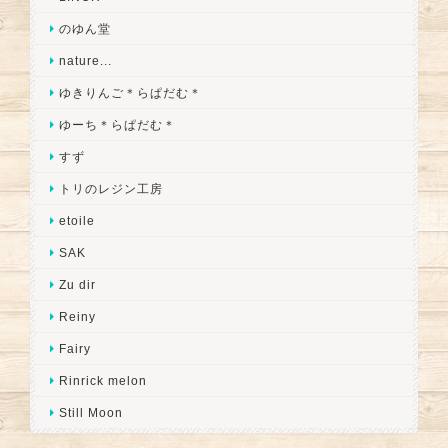
のゆん堂
nature...
ゆきりんご＊らぱだむ＊
ゆーち＊らぱだむ＊
すず
トリのレジン工房
etoile
SAK
Zu dir
Reiny
Fairy
Rinrick melon
Still Moon