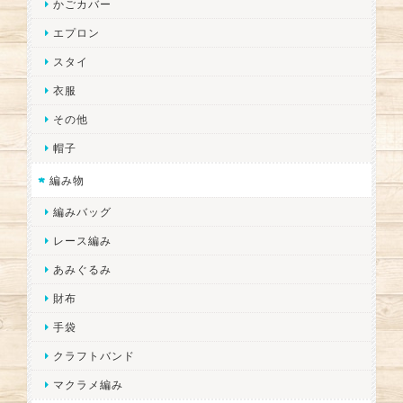
かごカバー
エプロン
スタイ
衣服
その他
帽子
編み物
編みバッグ
レース編み
あみぐるみ
財布
手袋
クラフトバンド
マクラメ編み