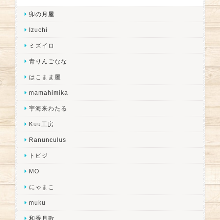
卯の月屋
Izuchi
ミズイロ
青りんごなな
はこまま屋
mamahimika
宇海来わたる
Kuu工房
Ranunculus
トビジ
MO
にゃまこ
muku
和香月歌