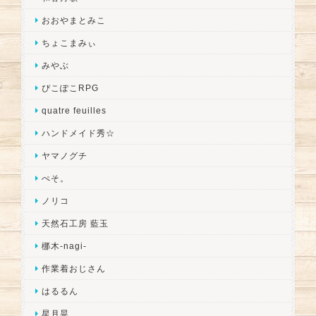
おおやまとみこ
ちょこまみぃ
みやぶ
ぴこぽこRPG
quatre feuilles
ハンドメイド秀☆
ヤマノグチ
ぺそ。
ノリコ
天然石工房 藍玉
梛木-nagi-
作業着おじさん
はるるん
星月晃