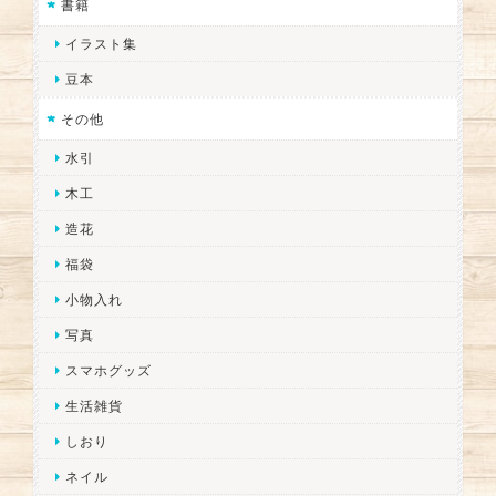
書籍
イラスト集
豆本
その他
水引
木工
造花
福袋
小物入れ
写真
スマホグッズ
生活雑貨
しおり
ネイル