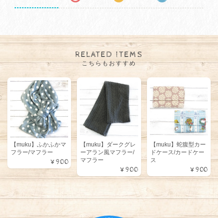
RELATED ITEMS
こちらもおすすめ
【muku】ふかふかマ
【muku】ダークグレ
【muku】蛇腹型カー
フラー/マフラー
ーアラン風マフラー/
ドケース/カードケー
マフラー
ス
¥900
¥900
¥900