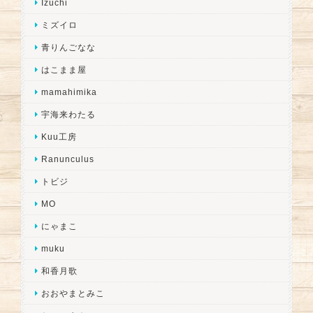
Izuchi
ミズイロ
青りんごなな
はこまま屋
mamahimika
宇海来わたる
Kuu工房
Ranunculus
トビジ
MO
にゃまこ
muku
和香月歌
おおやまとみこ