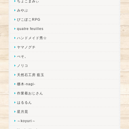
ちょこまみぃ
みやぶ
ぴこぽこRPG
quatre feuilles
ハンドメイド秀☆
ヤマノグチ
ぺそ。
ノリコ
天然石工房 藍玉
梛木-nagi-
作業着おじさん
はるるん
星月晃
～koyuri～