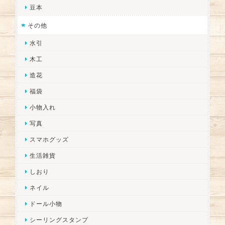
豆本
その他
水引
木工
造花
福袋
小物入れ
写真
スマホグッズ
生活雑貨
しおり
ネイル
ドール小物
シーリングスタンプ