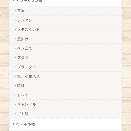
インテリア雑貨
置物
ランタン
メモスタンド
壁掛け
ペン立て
アロマ
プランター
箱、小物入れ
時計
トレイ
キャンドル
ゴミ箱
布・革小物