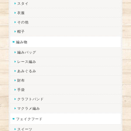
スタイ
衣服
その他
帽子
編み物
編みバッグ
レース編み
あみぐるみ
財布
手袋
クラフトバンド
マクラメ編み
フェイクフード
スイーツ