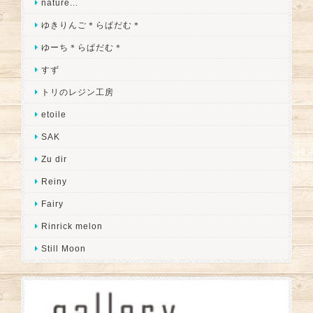
nature...
ゆきりんご＊らぱだむ＊
ゆーち＊らぱだむ＊
すず
トリのレジン工房
etoile
SAK
Zu dir
Reiny
Fairy
Rinrick melon
Still Moon