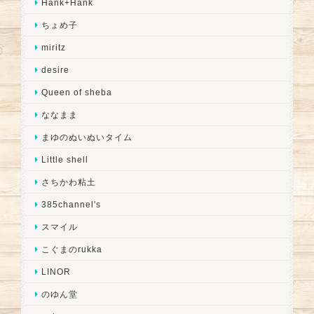
Hank+Hank
ちょめ子
miritz
desire
Queen of sheba
ななまま
まゆのぬいぬいタイム
Little shell
さちかわ粘土
385channel's
スマイル
こぐまのrukka
LINOR
のゆん堂