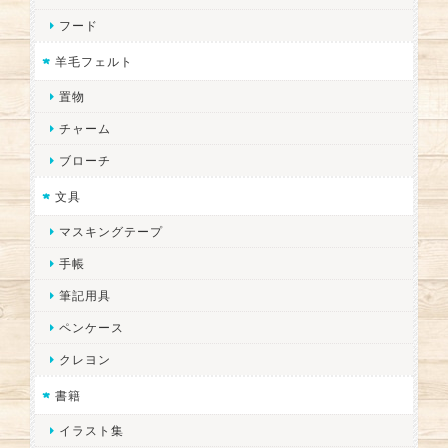
フード
羊毛フェルト
置物
チャーム
ブローチ
文具
マスキングテープ
手帳
筆記用具
ペンケース
クレヨン
書籍
イラスト集