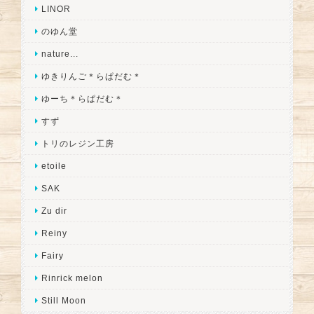
LINOR
のゆん堂
nature...
ゆきりんご＊らぱだむ＊
ゆーち＊らぱだむ＊
すず
トリのレジン工房
etoile
SAK
Zu dir
Reiny
Fairy
Rinrick melon
Still Moon