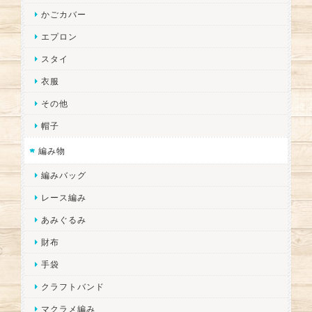
かごカバー
エプロン
スタイ
衣服
その他
帽子
編み物
編みバッグ
レース編み
あみぐるみ
財布
手袋
クラフトバンド
マクラメ編み