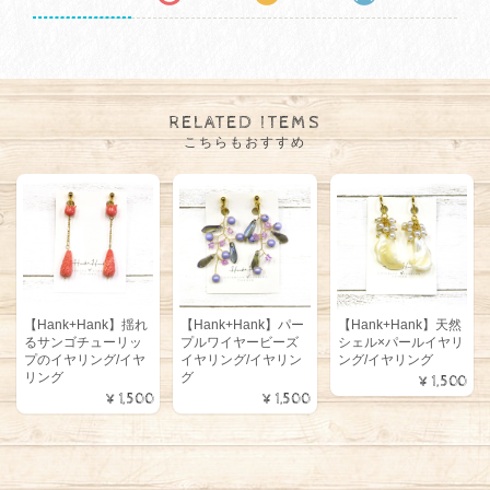
RELATED ITEMS
こちらもおすすめ
【Hank+Hank】揺れ
【Hank+Hank】パー
【Hank+Hank】天然
るサンゴチューリッ
プルワイヤービーズ
シェル×パールイヤリ
プのイヤリング/イヤ
イヤリング/イヤリン
ング/イヤリング
リング
グ
¥1,500
¥1,500
¥1,500