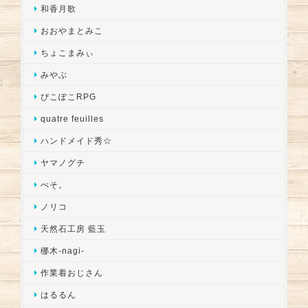
和香月歌
おおやまとみこ
ちょこまみぃ
みやぶ
ぴこぽこRPG
quatre feuilles
ハンドメイド秀☆
ヤマノグチ
ぺそ。
ノリコ
天然石工房 藍玉
梛木-nagi-
作業着おじさん
はるるん