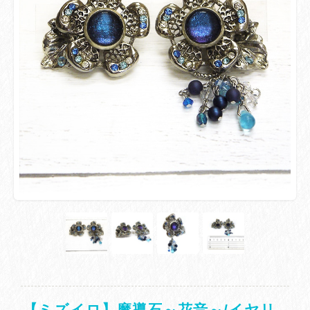
【ミズイロ】魔導石～花音～/イヤリ