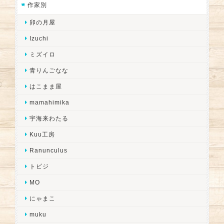
作家別
卯の月屋
Izuchi
ミズイロ
青りんごなな
はこまま屋
mamahimika
宇海来わたる
Kuu工房
Ranunculus
トビジ
MO
にゃまこ
muku