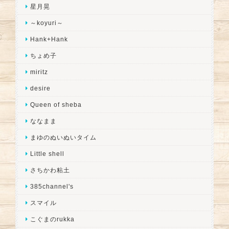
星月晃
～koyuri～
Hank+Hank
ちょめ子
miritz
desire
Queen of sheba
ななまま
まゆのぬいぬいタイム
Little shell
さちかわ粘土
385channel's
スマイル
こぐまのrukka