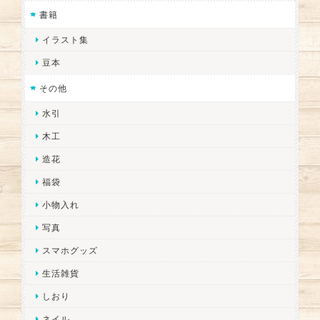
書籍
イラスト集
豆本
その他
水引
木工
造花
福袋
小物入れ
写真
スマホグッズ
生活雑貨
しおり
ネイル