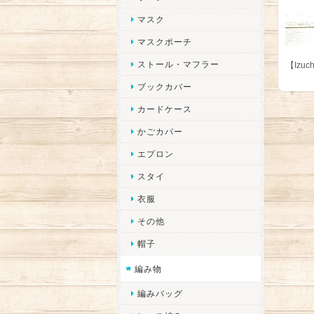
マスク
マスクポーチ
ストール・マフラー
【Izu
ブックカバー
カードケース
かごカバー
エプロン
スタイ
衣服
その他
帽子
編み物
編みバッグ