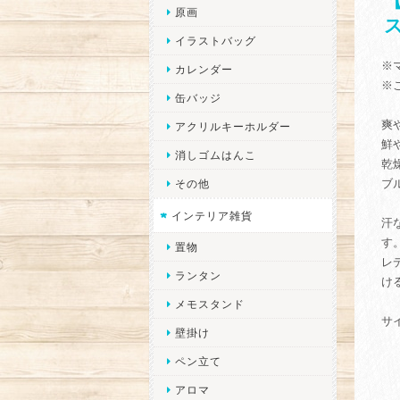
原画
イラストバッグ
※
カレンダー
※
缶バッジ
爽
アクリルキーホルダー
鮮
消しゴムはんこ
乾
ブ
その他
インテリア雑貨
汗
す
置物
レ
ランタン
け
メモスタンド
サ
壁掛け
ペン立て
アロマ