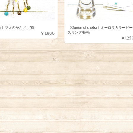
chi】花火のかんざし/簪
【Queen of sheba】オーロラカラービー
ズリング/指輪
¥1,800
¥1,25