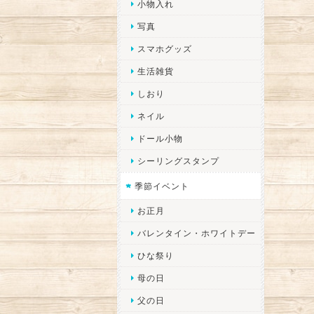
小物入れ
写真
スマホグッズ
生活雑貨
しおり
ネイル
ドール小物
シーリングスタンプ
季節イベント
お正月
バレンタイン・ホワイトデー
ひな祭り
母の日
父の日