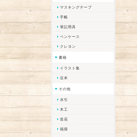
マスキングテープ
手帳
筆記用具
ペンケース
クレヨン
書籍
イラスト集
豆本
その他
水引
木工
造花
福袋