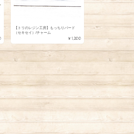
【トリのレジン工房】もっちりバード
（セキセイ）/チャーム
0
¥1,200