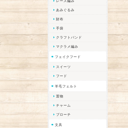
レース編み
あみぐるみ
財布
手袋
クラフトバンド
マクラメ編み
フェイクフード
スイーツ
フード
羊毛フェルト
置物
チャーム
ブローチ
文具