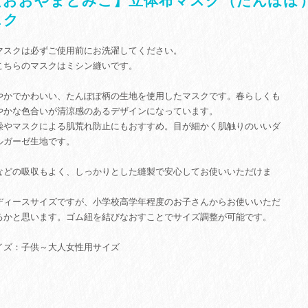
【おおやまとみこ】立体布マスク（たんぽぽ
スク
マスクは必ずご使用前にお洗濯してください。
こちらのマスクはミシン縫いです。
やかでかわいい、たんぽぽ柄の生地を使用したマスクです。春らしくも
やかな色合いが清涼感のあるデザインになっています。
燥やマスクによる肌荒れ防止にもおすすめ。目が細かく肌触りのいいダ
ルガーゼ生地です。
などの吸収もよく、しっかりとした縫製で安心してお使いいただけま
。
ディースサイズですが、小学校高学年程度のお子さんからお使いいただ
るかと思います。ゴム紐を結びなおすことでサイズ調整が可能です。
イズ：子供～大人女性用サイズ