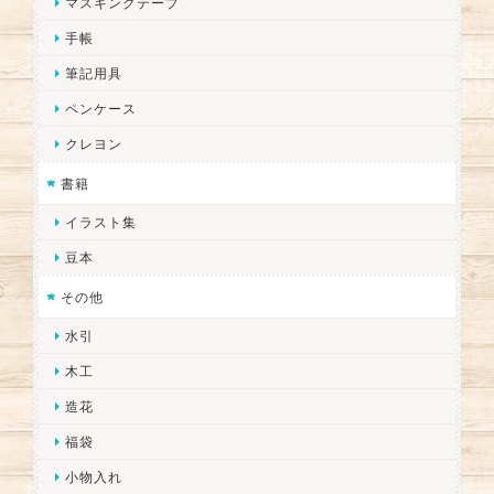
マスキングテープ
手帳
筆記用具
ペンケース
クレヨン
書籍
イラスト集
豆本
その他
水引
木工
造花
福袋
小物入れ