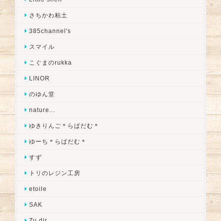
さちかわ粘土
385channel's
スマイル
こぐまのrukka
LINOR
のゆん堂
nature...
ゆきりんご＊らぱだむ＊
ゆーち＊らぱだむ＊
すず
トリのレジン工房
etoile
SAK
Zu dir