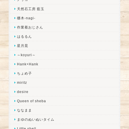
天然石工房 藍玉
梛木-nagi-
作業着おじさん
はるるん
星月晃
～koyuri～
Hank+Hank
ちょめ子
miritz
desire
Queen of sheba
ななまま
まゆのぬいぬいタイム
Little shell