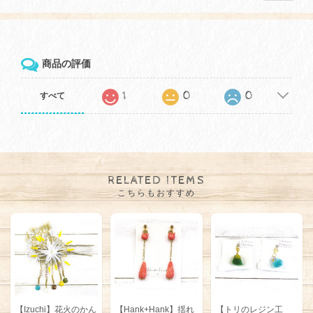
商品の評価
1
0
0
すべて
RELATED ITEMS
こちらもおすすめ
【Izuchi】花火のかん
【Hank+Hank】揺れ
【トリのレジン工