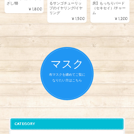
ざし/簪
るサンゴチューリッ
房】もっちりバード
プのイヤリング/イヤ
（セキセイ）/チャー
¥1,800
リング
ム
¥1,500
¥1,200
マスク
布マスクを纏めてご覧に
なりたい方はこちら
CATEGORY