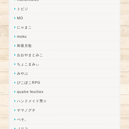
トビジ
MO
にゃまこ
muku
和香月歌
おおやまとみこ
ちょこまみぃ
みやぶ
ぴこぽこRPG
quatre feuilles
ハンドメイド秀☆
ヤマノグチ
ぺそ。
ノリコ