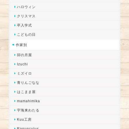
ハロウィン
クリスマス
卒入学式
こどもの日
作家別
卯の月屋
Izuchi
ミズイロ
青りんごなな
はこまま屋
mamahimika
宇海来わたる
Kuu工房
Ranunculus