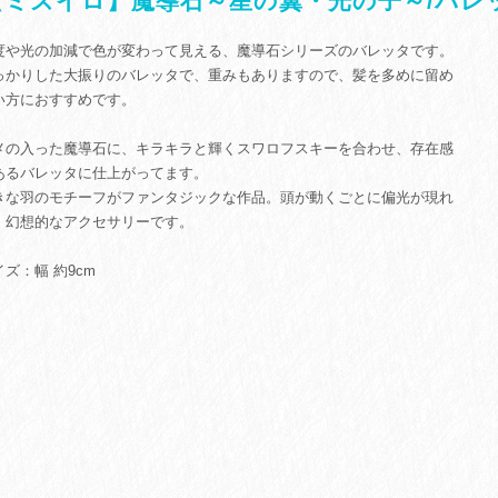
【ミズイロ】魔導石～星の翼・光の子～/バレ
度や光の加減で色が変わって見える、魔導石シリーズのバレッタです。
っかりした大振りのバレッタで、重みもありますので、髪を多めに留め
い方におすすめです。
メの入った魔導石に、キラキラと輝くスワロフスキーを合わせ、存在感
あるバレッタに仕上がってます。
きな羽のモチーフがファンタジックな作品。頭が動くごとに偏光が現れ
、幻想的なアクセサリーです。
イズ：幅 約9cm