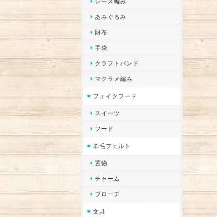
レース編み
あみぐるみ
財布
手袋
クラフトバンド
マクラメ編み
フェイクフード
スイーツ
フード
羊毛フェルト
置物
チャーム
ブローチ
文具