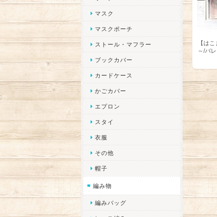
マスク
マスクポーチ
【はこ
ストール・マフラー
～/バ
ブックカバー
カードケース
かごカバー
エプロン
スタイ
衣服
その他
帽子
編み物
編みバッグ