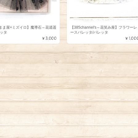
まま屋×ミズイロ】魔導石～花逍遥
【385channel's～花笑み座】フラワーレ
レッタ
ースバレッタ/バレッタ
¥3,000
¥1,00