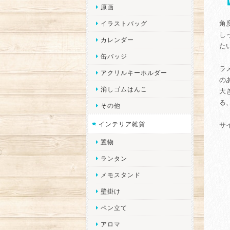
原画
角
イラストバッグ
し
カレンダー
た
缶バッジ
ラ
アクリルキーホルダー
の
消しゴムはんこ
大
る
その他
インテリア雑貨
サ
置物
ランタン
メモスタンド
壁掛け
ペン立て
アロマ