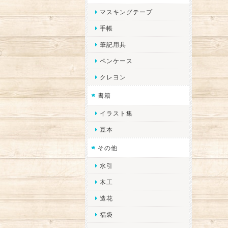
マスキングテープ
手帳
筆記用具
ペンケース
クレヨン
書籍
イラスト集
豆本
その他
水引
木工
造花
福袋