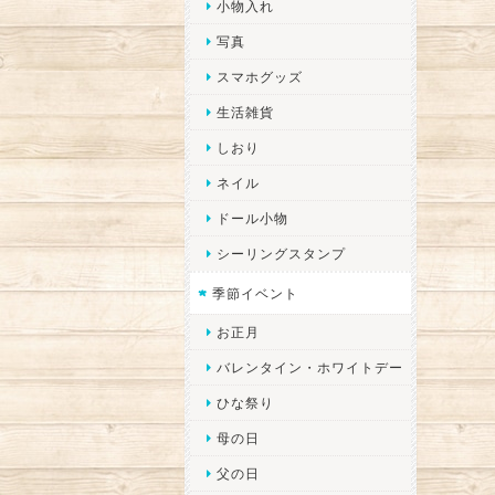
小物入れ
写真
スマホグッズ
生活雑貨
しおり
ネイル
ドール小物
シーリングスタンプ
季節イベント
お正月
バレンタイン・ホワイトデー
ひな祭り
母の日
父の日