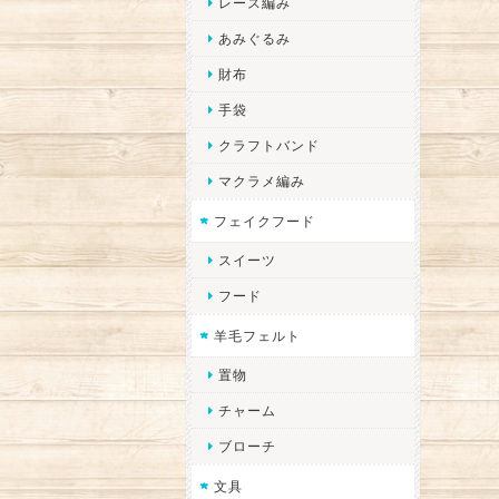
レース編み
あみぐるみ
財布
手袋
クラフトバンド
マクラメ編み
フェイクフード
スイーツ
フード
羊毛フェルト
置物
チャーム
ブローチ
文具