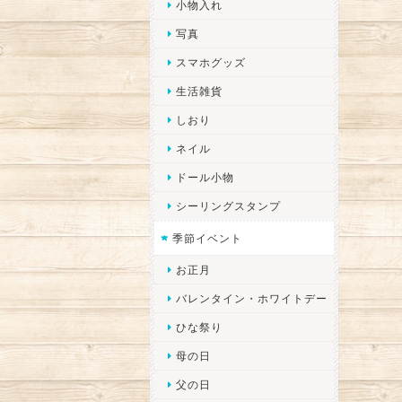
小物入れ
写真
スマホグッズ
生活雑貨
しおり
ネイル
ドール小物
シーリングスタンプ
季節イベント
お正月
バレンタイン・ホワイトデー
ひな祭り
母の日
父の日