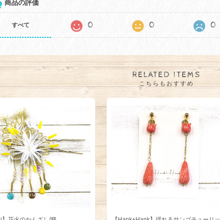
商品の評価
0
0
0
すべて
RELATED ITEMS
こちらもおすすめ
chi】花火のかんざし/簪
【Hank+Hank】揺れるサンゴチューリ