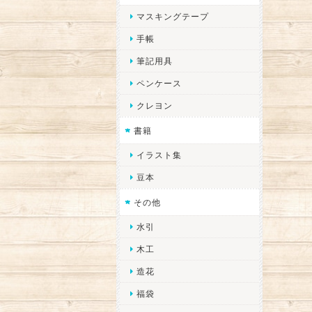
マスキングテープ
手帳
筆記用具
ペンケース
クレヨン
書籍
イラスト集
豆本
その他
水引
木工
造花
福袋