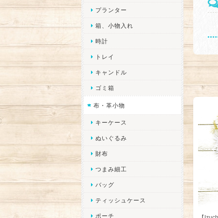
プランター
箱、小物入れ
時計
トレイ
キャンドル
ゴミ箱
布・革小物
キーケース
ぬいぐるみ
財布
つまみ細工
バッグ
ティッシュケース
ポーチ
【Izu