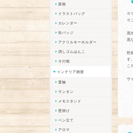
原画
※
イラストバッグ
※
カレンダー
缶バッジ
黒
黒
アクリルキーホルダー
消しゴムはんこ
乾
す
その他
こ
インテリア雑貨
サ
置物
ランタン
メモスタンド
壁掛け
ペン立て
アロマ