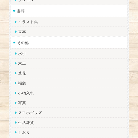
書籍
イラスト集
豆本
その他
水引
木工
造花
福袋
小物入れ
写真
スマホグッズ
生活雑貨
しおり