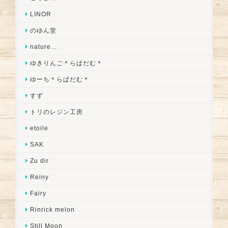
LINOR
のゆん堂
nature...
ゆきりんご＊らぱだむ＊
ゆーち＊らぱだむ＊
すず
トリのレジン工房
etoile
SAK
Zu dir
Reiny
Fairy
Rinrick melon
Still Moon