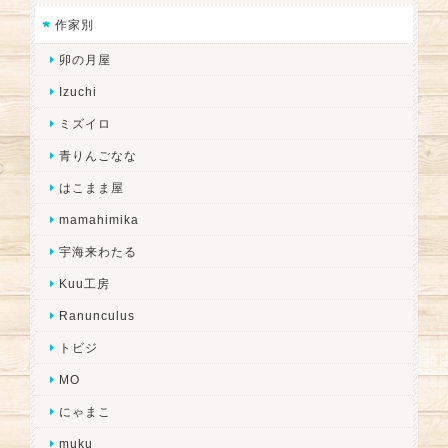
作家別
卯の月屋
Izuchi
ミズイロ
青りんごなな
はこまま屋
mamahimika
宇海来わたる
Kuu工房
Ranunculus
トビジ
MO
にゃまこ
muku