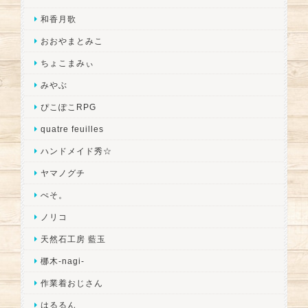
和香月歌
おおやまとみこ
ちょこまみぃ
みやぶ
ぴこぽこRPG
quatre feuilles
ハンドメイド秀☆
ヤマノグチ
ぺそ。
ノリコ
天然石工房 藍玉
梛木-nagi-
作業着おじさん
はるるん