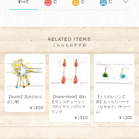
0
0
0
すべて
RELATED ITEMS
こちらもおすすめ
【Izuchi】花火のかん
【Hank+Hank】揺れ
【トリのレジン工
ざし/簪
るサンゴチューリッ
房】もっちりバード
プのイヤリング/イヤ
（セキセイ）/チャー
¥1,800
リング
ム
¥1,500
¥1,200