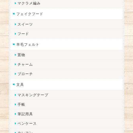
マクラメ編み
フェイクフード
スイーツ
フード
羊毛フェルト
置物
チャーム
ブローチ
文具
マスキングテープ
手帳
筆記用具
ペンケース
クレヨン