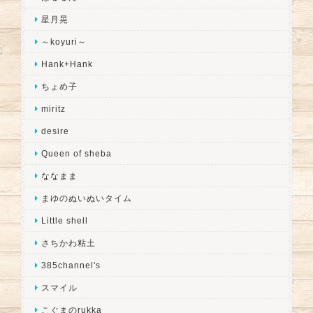
星月晃
～koyuri～
Hank+Hank
ちょめ子
miritz
desire
Queen of sheba
ななまま
まゆのぬいぬいタイム
Little shell
さちかわ粘土
385channel's
スマイル
こぐまのrukka