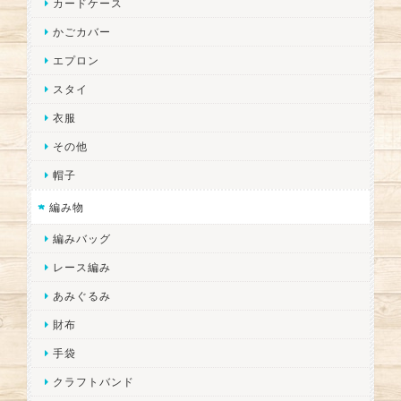
カードケース
かごカバー
エプロン
スタイ
衣服
その他
帽子
編み物
編みバッグ
レース編み
あみぐるみ
財布
手袋
クラフトバンド