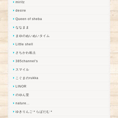
miritz
desire
Queen of sheba
ななまま
まゆのぬいぬいタイム
Little shell
さちかわ粘土
385channel's
スマイル
こぐまのrukka
LINOR
のゆん堂
nature...
ゆきりんご＊らぱだむ＊