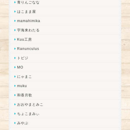
青りんごなな
はこまま屋
mamahimika
宇海来わたる
Kuu工房
Ranunculus
トビジ
MO
にゃまこ
muku
和香月歌
おおやまとみこ
ちょこまみぃ
みやぶ