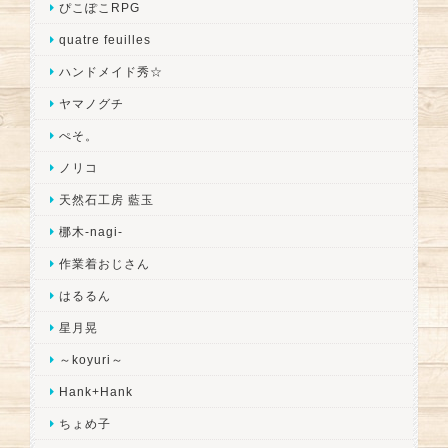
ぴこぽこRPG
quatre feuilles
ハンドメイド秀☆
ヤマノグチ
ぺそ。
ノリコ
天然石工房 藍玉
梛木-nagi-
作業着おじさん
はるるん
星月晃
～koyuri～
Hank+Hank
ちょめ子