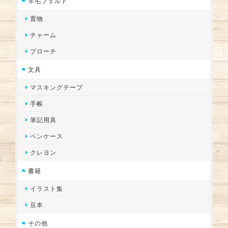
羊毛フェルト
置物
チャーム
ブローチ
文具
マスキングテープ
手帳
筆記用具
ペンケース
クレヨン
書籍
イラスト集
豆本
その他