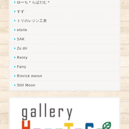
ゆーち＊らぱだむ＊
すず
トリのレジン工房
etoile
SAK
Zu dir
Reiny
Fairy
Rinrick melon
Still Moon