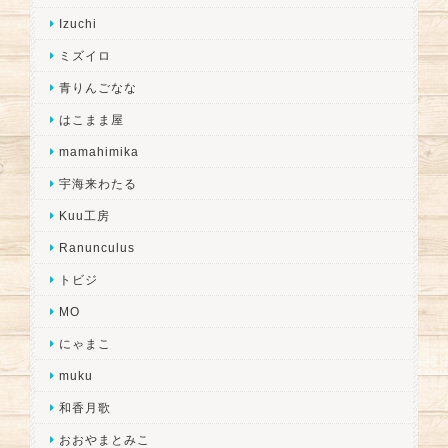
Izuchi
ミズイロ
青りんごなな
はこまま屋
mamahimika
宇海来わたる
Kuu工房
Ranunculus
トビジ
MO
にゃまこ
muku
和香月歌
おおやまとみこ