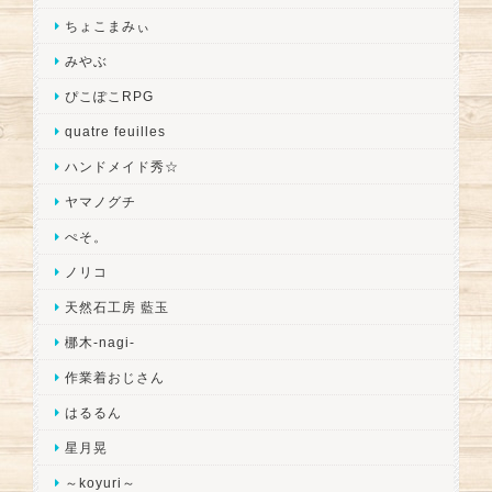
ちょこまみぃ
みやぶ
ぴこぽこRPG
quatre feuilles
ハンドメイド秀☆
ヤマノグチ
ぺそ。
ノリコ
天然石工房 藍玉
梛木-nagi-
作業着おじさん
はるるん
星月晃
～koyuri～