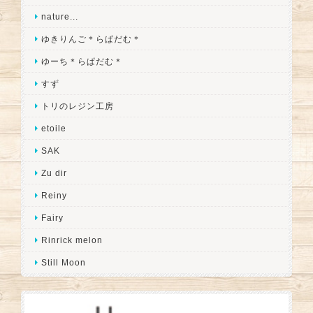
nature...
ゆきりんご＊らぱだむ＊
ゆーち＊らぱだむ＊
すず
トリのレジン工房
etoile
SAK
Zu dir
Reiny
Fairy
Rinrick melon
Still Moon