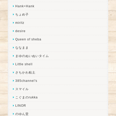
Hank+Hank
ちょめ子
miritz
desire
Queen of sheba
ななまま
まゆのぬいぬいタイム
Little shell
さちかわ粘土
385channel's
スマイル
こぐまのrukka
LINOR
のゆん堂