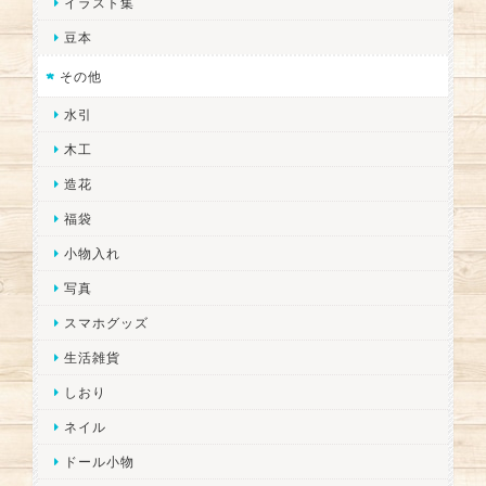
イラスト集
豆本
その他
水引
木工
造花
福袋
小物入れ
写真
スマホグッズ
生活雑貨
しおり
ネイル
ドール小物