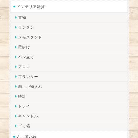
インテリア雑貨
置物
ランタン
メモスタンド
壁掛け
ペン立て
アロマ
プランター
箱、小物入れ
時計
トレイ
キャンドル
ゴミ箱
布・革小物