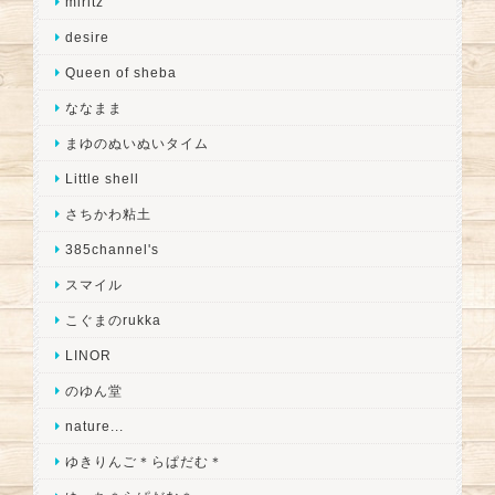
miritz
desire
Queen of sheba
ななまま
まゆのぬいぬいタイム
Little shell
さちかわ粘土
385channel's
スマイル
こぐまのrukka
LINOR
のゆん堂
nature...
ゆきりんご＊らぱだむ＊