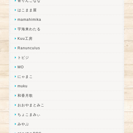
青りんごなな
はこまま屋
mamahimika
宇海来わたる
Kuu工房
Ranunculus
トビジ
MO
にゃまこ
muku
和香月歌
おおやまとみこ
ちょこまみぃ
みやぶ