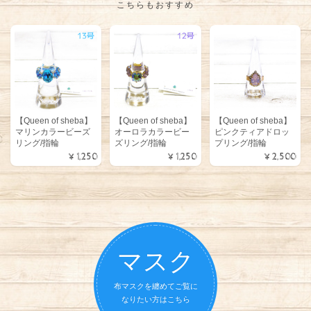
こちらもおすすめ
【Queen of sheba】
【Queen of sheba】
【Queen of sheba】
マリンカラービーズ
オーロラカラービー
ピンクティアドロッ
リング/指輪
ズリング/指輪
プリング/指輪
¥1,250
¥1,250
¥2,500
マスク
布マスクを纏めてご覧に
なりたい方はこちら