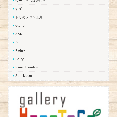
ゆーち＊らぱだむ＊
すず
トリのレジン工房
etoile
SAK
Zu dir
Reiny
Fairy
Rinrick melon
Still Moon