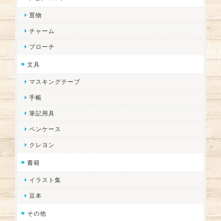
置物
チャーム
ブローチ
文具
マスキングテープ
手帳
筆記用具
ペンケース
クレヨン
書籍
イラスト集
豆本
その他