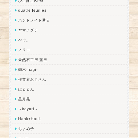
ぴこぽこRPG
quatre feuilles
ハンドメイド秀☆
ヤマノグチ
ぺそ。
ノリコ
天然石工房 藍玉
梛木-nagi-
作業着おじさん
はるるん
星月晃
～koyuri～
Hank+Hank
ちょめ子