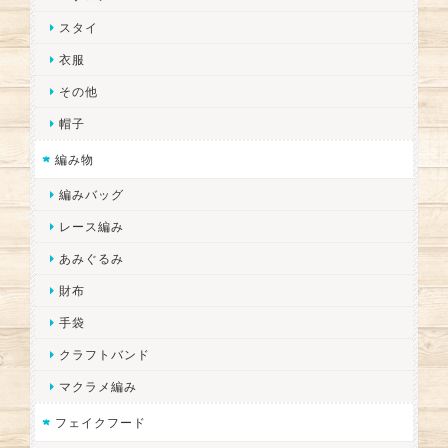
スタイ
衣服
その他
帽子
編み物
編みバッグ
レース編み
あみぐるみ
財布
手袋
クラフトバンド
マクラメ編み
フェイクフード