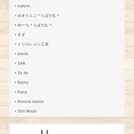
nature...
ゆきりんご＊らぱだむ＊
ゆーち＊らぱだむ＊
すず
トリのレジン工房
etoile
SAK
Zu dir
Reiny
Fairy
Rinrick melon
Still Moon