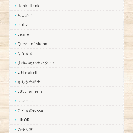
Hank+Hank
ちょめ子
miritz
desire
Queen of sheba
ななまま
まゆのぬいぬいタイム
Little shell
さちかわ粘土
385channel's
スマイル
こぐまのrukka
LINOR
のゆん堂