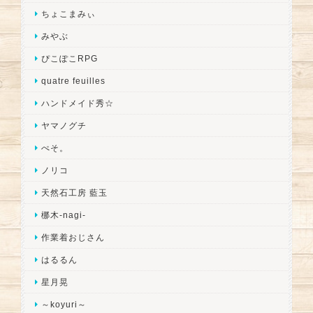
ちょこまみぃ
みやぶ
ぴこぽこRPG
quatre feuilles
ハンドメイド秀☆
ヤマノグチ
ぺそ。
ノリコ
天然石工房 藍玉
梛木-nagi-
作業着おじさん
はるるん
星月晃
～koyuri～