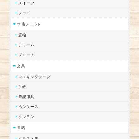
スイーツ
フード
羊毛フェルト
置物
チャーム
ブローチ
文具
マスキングテープ
手帳
筆記用具
ペンケース
クレヨン
書籍
イラスト集