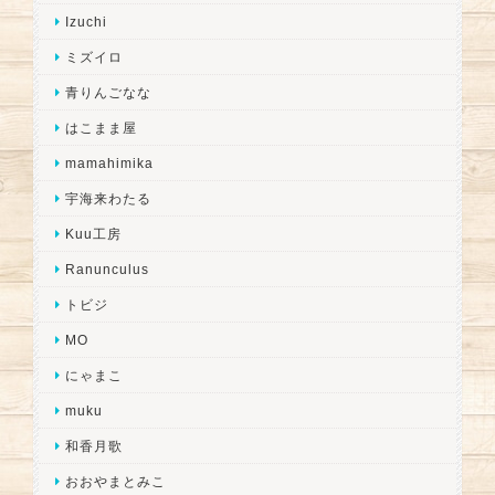
Izuchi
ミズイロ
青りんごなな
はこまま屋
mamahimika
宇海来わたる
Kuu工房
Ranunculus
トビジ
MO
にゃまこ
muku
和香月歌
おおやまとみこ