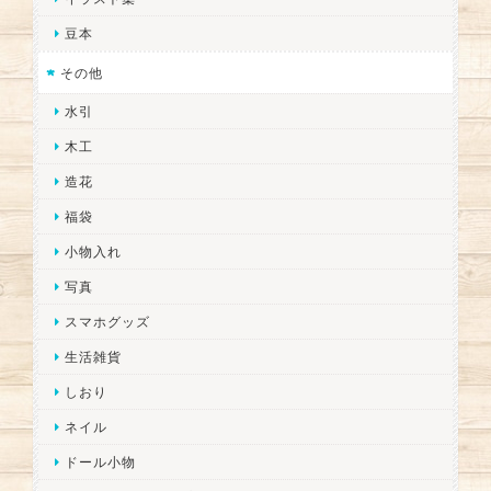
豆本
その他
水引
木工
造花
福袋
小物入れ
写真
スマホグッズ
生活雑貨
しおり
ネイル
ドール小物