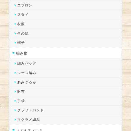
エプロン
スタイ
衣服
その他
帽子
編み物
編みバッグ
レース編み
あみぐるみ
財布
手袋
クラフトバンド
マクラメ編み
フェイクフード