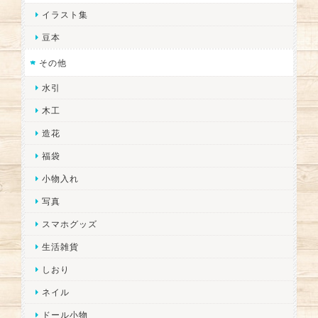
イラスト集
豆本
その他
水引
木工
造花
福袋
小物入れ
写真
スマホグッズ
生活雑貨
しおり
ネイル
ドール小物