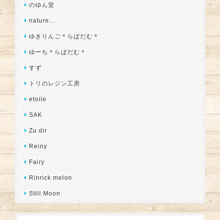
のゆん堂
nature...
ゆきりんご＊らぱだむ＊
ゆーち＊らぱだむ＊
すず
トリのレジン工房
etoile
SAK
Zu dir
Reiny
Fairy
Rinrick melon
Still Moon