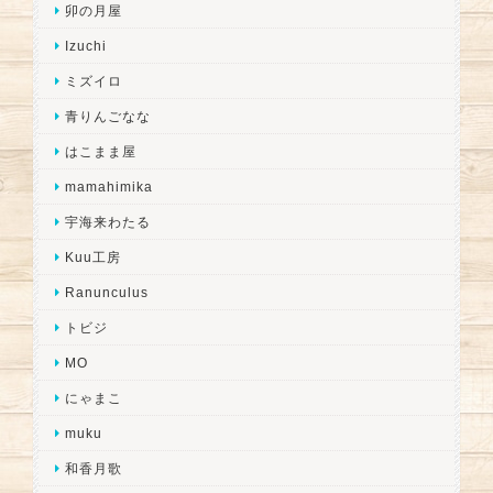
卯の月屋
Izuchi
ミズイロ
青りんごなな
はこまま屋
mamahimika
宇海来わたる
Kuu工房
Ranunculus
トビジ
MO
にゃまこ
muku
和香月歌