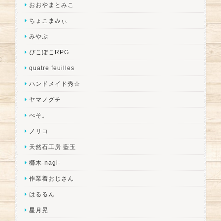
おおやまとみこ
ちょこまみぃ
みやぶ
ぴこぽこRPG
quatre feuilles
ハンドメイド秀☆
ヤマノグチ
ぺそ。
ノリコ
天然石工房 藍玉
梛木-nagi-
作業着おじさん
はるるん
星月晃