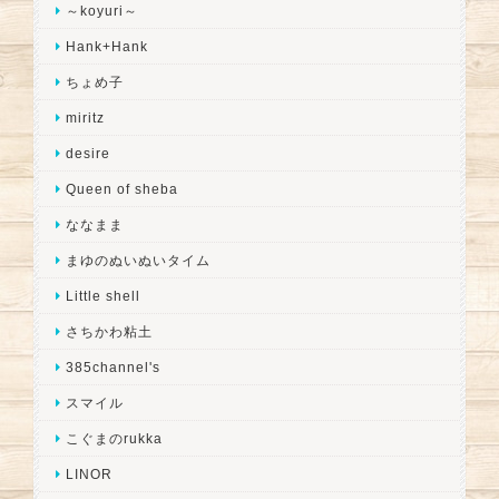
～koyuri～
Hank+Hank
ちょめ子
miritz
desire
Queen of sheba
ななまま
まゆのぬいぬいタイム
Little shell
さちかわ粘土
385channel's
スマイル
こぐまのrukka
LINOR